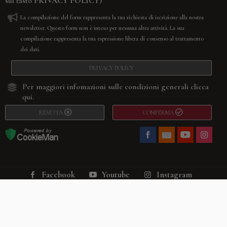
sul tasto
PRIVACY POLICY
)
La compilazione del form rappresenta la tua richiesta di iscrizione alla nostra
newsletter. Questo form non è inteso per nessuna altra attività. La sua
compilazione rappresenta la tua espressione libera di consenso al trattamento
dei dati.
PRIVACY POLICY
Per maggiori infomazioni sulle condizioni generali
clicca
qui.
RESETTA
CONFERMA
Facebook
Youtube
Instagram
Villago
© 2026. VILLAGO SRL, Via Segantini, 11 – 22046 Merone (Co) –
P.IVA 03420530135 – Numero REA CO-313845 – Cap. Soc. € 10.200,00 – PEC