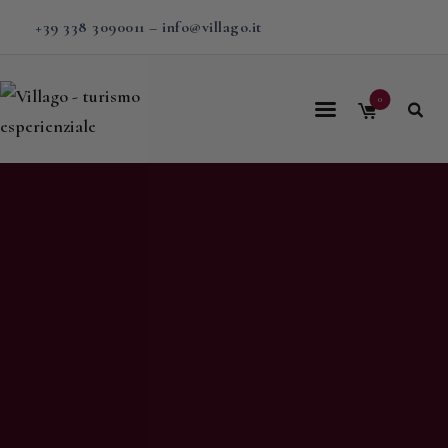
+39 338 3090011
–
info@villago.it
0
Home
Villago
Proposte
Soggiorni
V-BOX
Calendario
Shop
Magazine