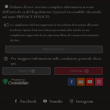
Dichiaro di aver ricevuto completa informativa ai sensi
(accessibile cliccando
dell’articolo 13 del Regolamento 679/2016
sul tasto
PRIVACY POLICY
)
La compilazione del form rappresenta la tua richiesta di iscrizione alla nostra
newsletter. Questo form non è inteso per nessuna altra attività. La sua
compilazione rappresenta la tua espressione libera di consenso al trattamento
dei dati.
PRIVACY POLICY
Per maggiori infomazioni sulle condizioni generali
clicca
qui.
RESETTA
CONFERMA
Facebook
Youtube
Instagram