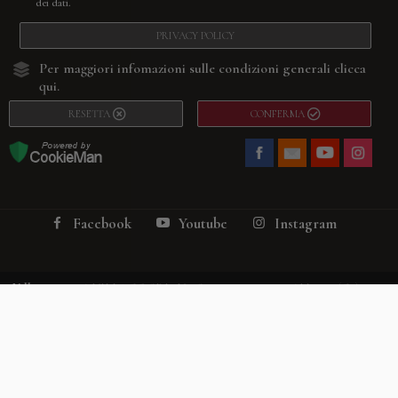
dei dati.
PRIVACY POLICY
Per maggiori infomazioni sulle condizioni generali
clicca
qui.
RESETTA
CONFERMA
Facebook
Youtube
Instagram
Villago
© 2026. VILLAGO SRL, Via Segantini, 11 – 22046 Merone (Co) –
P.IVA 03420530135 – Numero REA CO-313845 – Cap. Soc. € 10.200,00 – PEC
villagosrl@legalmail.it
Telefono:
+39 338-3090011
– Email:
info@villago.it
– Alcune immagini del sito
sono utilizzate su licenza di Shutterstock.com e rispettivi autori Sito realizzato
da
ShareNow!