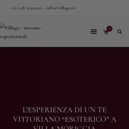
+39 338 3090011
–
info@villago.it
0
Home
Villago
Proposte
Soggiorni
V-BOX
Calendario
L’ESPERIENZA DI UN TE
Shop
VITTORIANO “ESOTERICO” A
Magazine
VILLA MORIGGIA