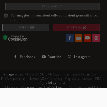
PRIVACY POLICY
Per maggiori infomazioni sulle condizioni generali
clicca
qui.
RESETTA
CONFERMA
Facebook
Youtube
Instagram
Villago
© 2026. VILLAGO SRL, Via Segantini, 11 – 22046 Merone (Co) –
P.IVA 03420530135 – Numero REA CO-313845 – Cap. Soc. € 10.200,00 – PEC
villagosrl@legalmail.it
Telefono:
+39 338-3090011
– Email:
info@villago.it
– Alcune immagini del sito
sono utilizzate su licenza di Shutterstock.com e rispettivi autori Sito realizzato
da
ShareNow!