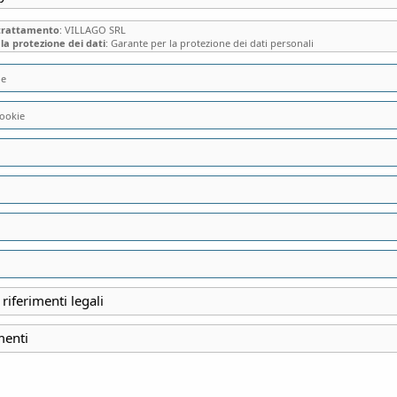
 trattamento
: VILLAGO SRL
la protezione dei dati
: Garante per la protezione dei dati personali
ie
“ LE REGOLE DEL LU
ookie
quotidiana dal Medio
MARIA GIUSEPPINA M
24,00
€
 riferimenti legali
LE REGOLE DEL LUSSO. 
menti
Medioevo all’età moder