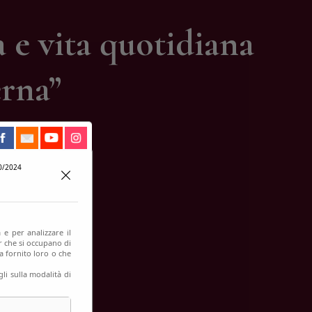
 vita quotidiana
erna”
0/2024
 e per analizzare il
er che si occupano di
a fornito loro o che
li sulla modalità di