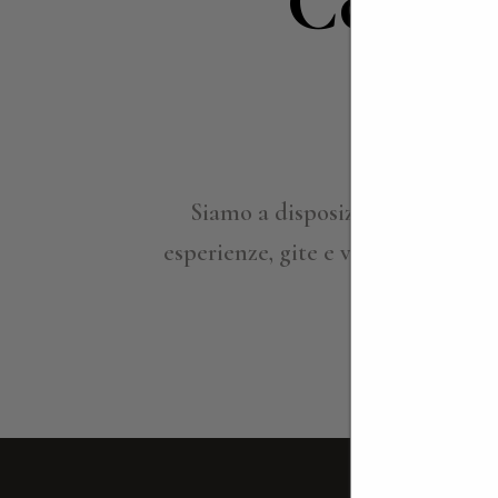
Contat
i
Siamo a disposizione per appro
esperienze, gite e viaggi su misura
per ind