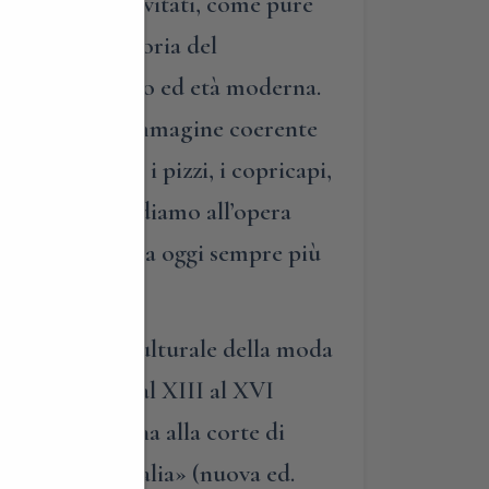
assimo degli invitati, come pure
lla secolare storia del
usso fra Medioevo ed età moderna.
desse di sé un’immagine coerente
i, i gioielli, i pizzi, i copricapi,
colari in cui vediamo all’opera
roluce, di un tema oggi sempre più
 e patrimonio culturale della moda
ti e società dal XIII al XVI
5), «Un’italiana alla corte di
ella moda in Italia» (nuova ed.