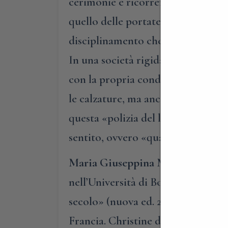
cerimonie e ricorrenze varie: onde
quello delle portate. Il provvedime
disciplinamento che, con apposite 
In una società rigidamente gerarc
con la propria condizione sociale. N
le calzature, ma anche i banchetti 
questa «polizia del lusso», l’autri
sentito, ovvero «quando troppo è
Maria Giuseppina Muzzarelli
inse
nell’Università di Bologna. Con il
secolo» (nuova ed. 2008), «Il denar
Francia. Christine de Pizan, intell