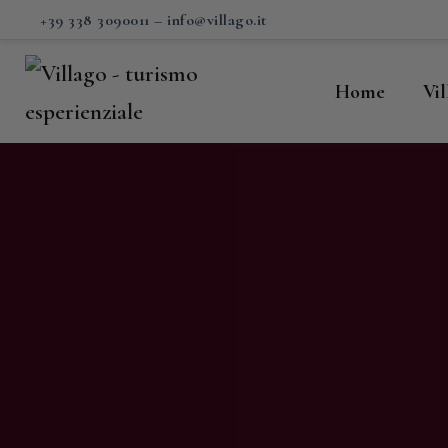
H
+39 338 3090011
–
info@villago.it
Vi
Home
Vi
P
S
V
C
S
M