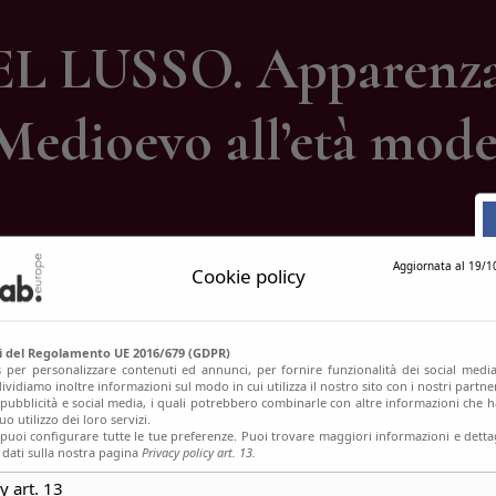
ontatti
 LUSSO. Apparenza e
Medioevo all’età mod
Aggiornata al 19/1
Cookie policy
si del Regolamento UE 2016/679 (GDPR)
s per personalizzare contenuti ed annunci, per fornire funzionalità dei social media
ividiamo inoltre informazioni sul modo in cui utilizza il nostro sito con i nostri partn
, pubblicità e social media, i quali potrebbero combinarle con altre informazioni che h
o utilizzo dei loro servizi.
uoi configurare tutte le tue preferenze. Puoi trovare maggiori informazioni e dettag
 dati sulla nostra pagina
Privacy policy art. 13.
y art. 13