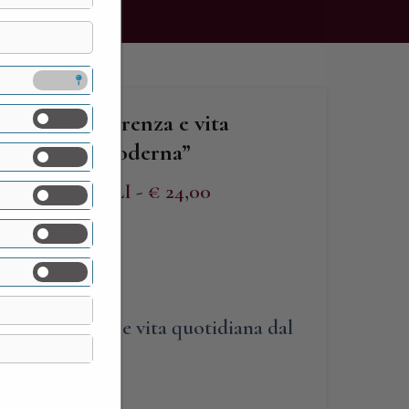
SSO. Apparenza e vita
evo all’età moderna”
UZZARELLI - € 24,00
Apparenza e vita quotidiana dal
na