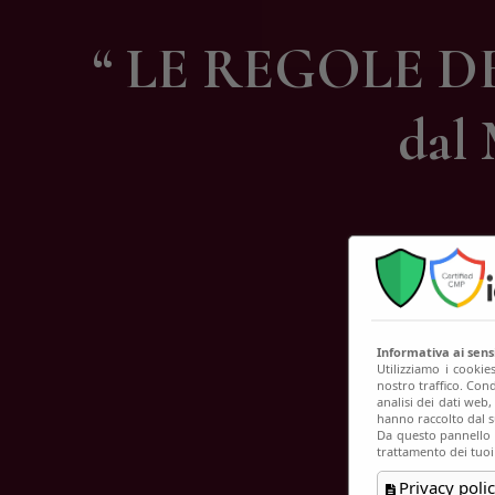
C
“ LE REGOLE DEL
dal 
Informativa ai sen
Utilizziamo i cookie
nostro traffico. Cond
analisi dei dati web
hanno raccolto dal su
Da questo pannello p
trattamento dei tuoi
Privacy polic