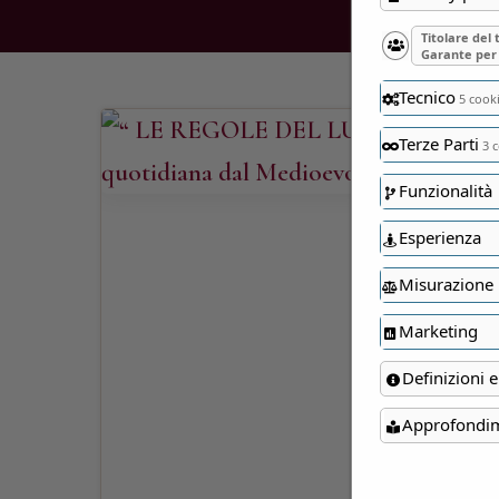
Titolare del
Garante per 
Tecnico
5 cook
Terze Parti
3 c
Funzionalità
Esperienza
Misurazione
Marketing
Definizioni e
Approfondi