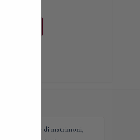
Buy Now
i
,
Libri
chi in occasione di matrimoni,