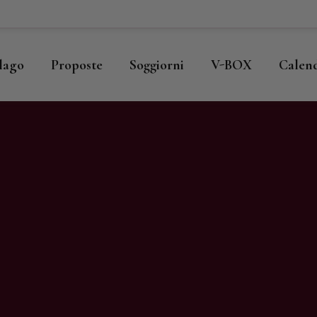
ome
llago
llago
Proposte
Soggiorni
V-BOX
Calen
roposte
oggiorni
-BOX
alendario
hop
agazine