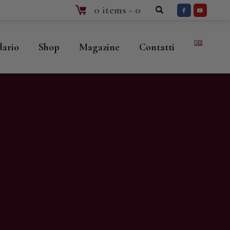
0 items
-
0
dario
Shop
Magazine
Contatti