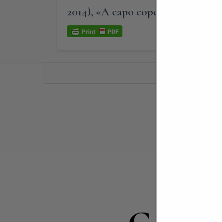
2014), «A capo coperto. Storie di d