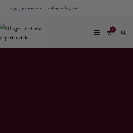
+39 338 3090011
–
info@villago.it
0
Home
Villago
Proposte
Soggiorni
V-BOX
Calendario
Shop
Magazine