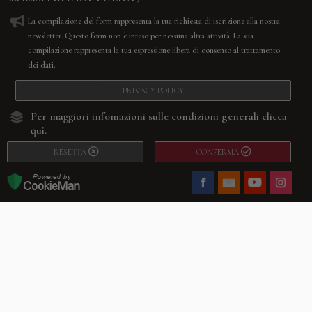
La compilazione del form rappresenta la tua richiesta di iscrizione alla nostra
newsletter. Questo form non è inteso per nessuna altra attività. La sua
compilazione rappresenta la tua espressione libera di consenso al trattamento
dei dati.
PRIVACY POLICY
Per maggiori infomazioni sulle condizioni generali
clicca
qui.
RESETTA
CONFERMA
Facebook
Youtube
Instagram
Villago
© 2026. VILLAGO SRL, Via Segantini, 11 – 22046 Merone (Co) –
P.IVA 03420530135 – Numero REA CO-313845 – Cap. Soc. € 10.200,00 – PEC