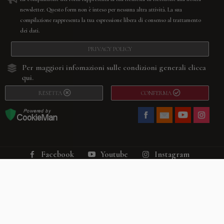
newsletter. Questo form non è inteso per nessuna altra attività. La sua
compilazione rappresenta la tua espressione libera di consenso al trattamento
dei dati.
PRIVACY POLICY
Per maggiori infomazioni sulle condizioni generali
clicca
qui.
RESETTA
CONFERMA
Facebook
Youtube
Instagram
Villago
© 2026. VILLAGO SRL, Via Segantini, 11 – 22046 Merone (Co) –
P.IVA 03420530135 – Numero REA CO-313845 – Cap. Soc. € 10.200,00 – PEC
villagosrl@legalmail.it
Telefono:
+39 338-3090011
– Email:
info@villago.it
– Alcune immagini del sito