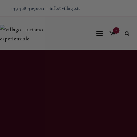
+39 338 3090011
–
info@villago.it
0
Home
Villago
Proposte
Soggiorni
V-BOX
Calendario
Shop
Magazine