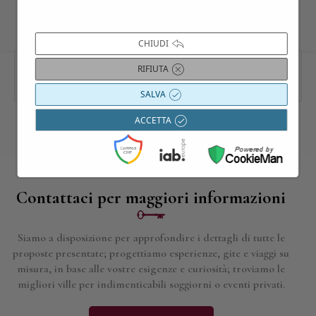
CHIUDI
RIFIUTA
SALVA
ACCETTA
Contattaci per maggiori informazioni
Siamo a disposizione per approfondire i dettagli di tutte le
proposte presentate; progettiamo esperienze, gite e viaggi su
misura, in base alle vostre esigenze e curiosità; troviamo le
migliori ville per indimenticabili soggiorni o eventi privati.