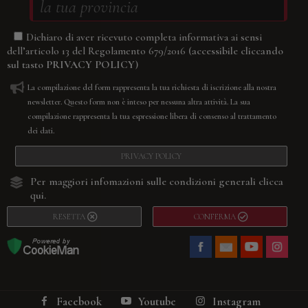
Dichiaro di aver ricevuto completa informativa ai sensi
(accessibile cliccando
dell’articolo 13 del Regolamento 679/2016
sul tasto
PRIVACY POLICY
)
La compilazione del form rappresenta la tua richiesta di iscrizione alla nostra
newsletter. Questo form non è inteso per nessuna altra attività. La sua
compilazione rappresenta la tua espressione libera di consenso al trattamento
dei dati.
PRIVACY POLICY
Per maggiori infomazioni sulle condizioni generali
clicca
qui.
RESETTA
CONFERMA
Facebook
Youtube
Instagram