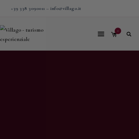
+39 338 3090011
–
info@villago.it
0
Home
Villago
Proposte
Soggiorni
V-BOX
Calendario
Shop
Magazine