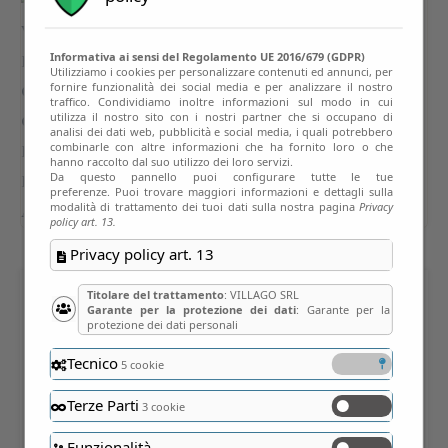
Informativa ai sensi del Regolamento UE 2016/679 (GDPR)
Utilizziamo i cookies per personalizzare contenuti ed annunci, per
fornire funzionalità dei social media e per analizzare il nostro
traffico. Condividiamo inoltre informazioni sul modo in cui
utilizza il nostro sito con i nostri partner che si occupano di
analisi dei dati web, pubblicità e social media, i quali potrebbero
combinarle con altre informazioni che ha fornito loro o che
hanno raccolto dal suo utilizzo dei loro servizi.
Da questo pannello puoi configurare tutte le tue
preferenze. Puoi trovare maggiori informazioni e dettagli sulla
modalità di trattamento dei tuoi dati sulla nostra pagina
Privacy
policy art. 13.
Privacy policy art. 13
Titolare del trattamento
: VILLAGO SRL
Garante per la protezione dei dati
: Garante per la
LA VIDEO-DEGUSTAZIONE
protezione dei dati personali
GUIDATA DI NETTARI DI
Tecnico
5 cookie
FRUTTI ANTICHI
Terze Parti
3 cookie
Oasi Galbusera Bianca – La Valletta (LC)
Funzionalità