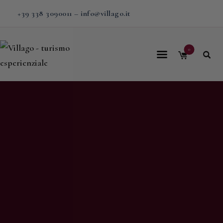
+39 338 3090011
–
info@villago.it
0
Home
Villago
Proposte
Soggiorni
V-BOX
Calendario
Shop
Magazine