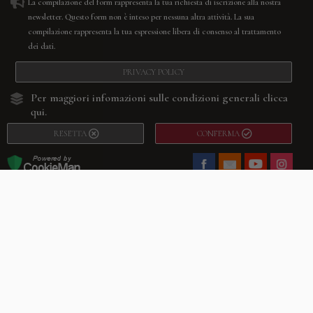
La compilazione del form rappresenta la tua richiesta di iscrizione alla nostra
newsletter. Questo form non è inteso per nessuna altra attività. La sua
compilazione rappresenta la tua espressione libera di consenso al trattamento
dei dati.
PRIVACY POLICY
Per maggiori infomazioni sulle condizioni generali
clicca
qui.
RESETTA
CONFERMA
Facebook
Youtube
Instagram
Villago
© 2026. VILLAGO SRL, Via Segantini, 11 – 22046 Merone (Co) –
P.IVA 03420530135 – Numero REA CO-313845 – Cap. Soc. € 10.200,00 – PEC
villagosrl@legalmail.it
Telefono:
+39 338-3090011
– Email:
info@villago.it
– Alcune immagini del sito
sono utilizzate su licenza di Shutterstock.com e rispettivi autori Sito realizzato
da
ShareNow!