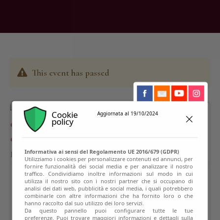
This event has passed
Cookie
Aggiornata al 19/10/2024
policy
Informativa ai sensi del Regolamento UE 2016/679 (GDPR)
Utilizziamo i cookies per personalizzare contenuti ed annunci, per
fornire funzionalità dei social media e per analizzare il nostro
traffico. Condividiamo inoltre informazioni sul modo in cui
utilizza il nostro sito con i nostri partner che si occupano di
analisi dei dati web, pubblicità e social media, i quali potrebbero
combinarle con altre informazioni che ha fornito loro o che
hanno raccolto dal suo utilizzo dei loro servizi.
Da questo pannello puoi configurare tutte le tue
preferenze. Puoi trovare maggiori informazioni e dettagli sulla