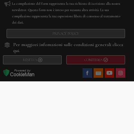
La compilazione del form rappresenta la tua richiesta di iscrizione alla nostra
newsletter. Questo form non è inteso per nessuna altra attività. La sua
compilazione rappresenta la tua espressione libera di consenso al trattamento
dei dati.
PRIVACY POLICY
Per maggiori infomazioni sulle condizioni generali
clicca
qui.
RESETTA
CONFERMA
Facebook
Youtube
Instagram
Villago
© 2026. VILLAGO SRL, Via Segantini, 11 – 22046 Merone (Co) –
P.IVA 03420530135 – Numero REA CO-313845 – Cap. Soc. € 10.200,00 – PEC
villagosrl@legalmail.it