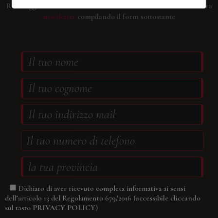
Resta aggiornato su tutti i nostri eventi.
Iscriviti subito alla nostra
newsletter
compilando il form sottostante
Dichiaro di aver ricevuto completa informativa ai sensi
(accessibile cliccando
dell’articolo 13 del Regolamento 679/2016
sul tasto
PRIVACY POLICY
)