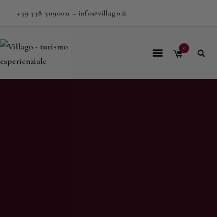
+39 338 3090011
–
info@villago.it
0
Home
Villago
Proposte
Soggiorni
V-BOX
Calendario
Shop
Magazine