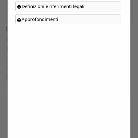
Definizioni e riferimenti legali
Approfondimenti
“LE FORME DEL LIBRO. Dalla
tavoletta cerata all’e-book”
MARCO CURSI - € 22,00