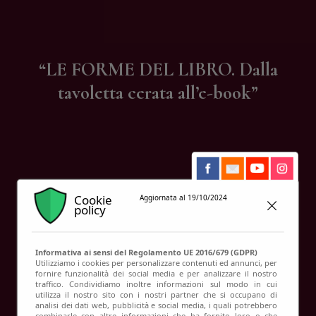
Contatti
“LE FORME DEL LIBRO. Dalla
tavoletta cerata all’e-book”
Cookie
Aggiornata al 19/10/2024
policy
Informativa ai sensi del Regolamento UE 2016/679 (GDPR)
Utilizziamo i cookies per personalizzare contenuti ed annunci, per
fornire funzionalità dei social media e per analizzare il nostro
traffico. Condividiamo inoltre informazioni sul modo in cui
utilizza il nostro sito con i nostri partner che si occupano di
analisi dei dati web, pubblicità e social media, i quali potrebbero
combinarle con altre informazioni che ha fornito loro o che