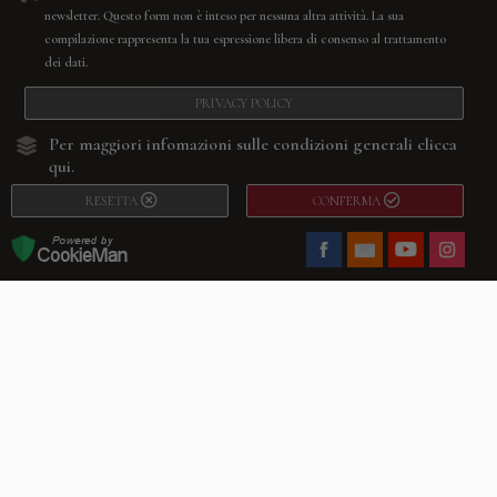
newsletter. Questo form non è inteso per nessuna altra attività. La sua
compilazione rappresenta la tua espressione libera di consenso al trattamento
dei dati.
PRIVACY POLICY
Per maggiori infomazioni sulle condizioni generali
clicca
qui.
RESETTA
CONFERMA
Facebook
Youtube
Instagram
Villago
© 2026. VILLAGO SRL, Via Segantini, 11 – 22046 Merone (Co) –
P.IVA 03420530135 – Numero REA CO-313845 – Cap. Soc. € 10.200,00 – PEC
villagosrl@legalmail.it
Telefono:
+39 338-3090011
– Email:
info@villago.it
– Alcune immagini del sito