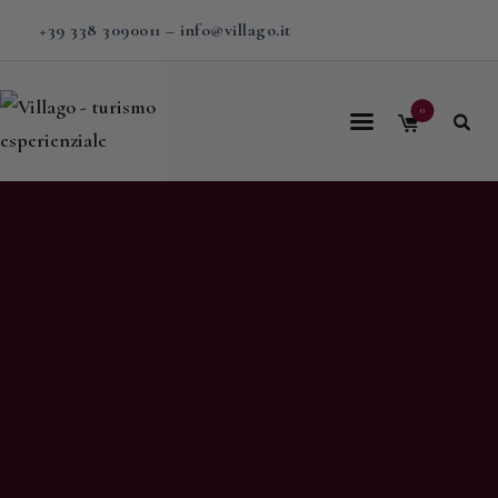
+39 338 3090011
–
info@villago.it
0
Home
Villago
Proposte
Soggiorni
V-BOX
Calendario
Shop
Magazine