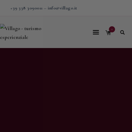
+39 338 3090011
–
info@villago.it
0
Home
Villago
Proposte
Soggiorni
V-BOX
Calendario
Shop
Magazine