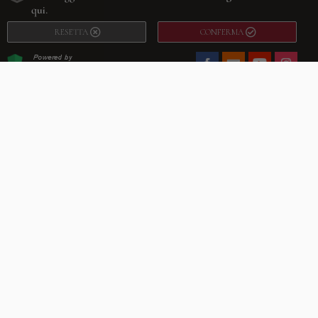
qui.
RESETTA
CONFERMA
Facebook
Youtube
Instagram
Villago
© 2026. VILLAGO SRL, Via Segantini, 11 – 22046 Merone (Co) –
P.IVA 03420530135 – Numero REA CO-313845 – Cap. Soc. € 10.200,00 – PEC
villagosrl@legalmail.it
Telefono:
+39 338-3090011
– Email:
info@villago.it
– Alcune immagini del sito
sono utilizzate su licenza di Shutterstock.com e rispettivi autori Sito realizzato
da
ShareNow!
Privacy Policy
Termini e condizioni