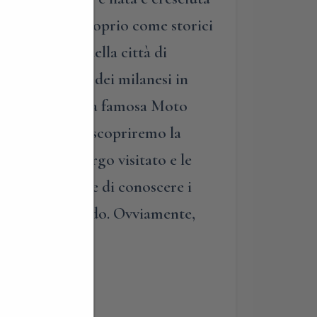
 Novecento e, proprio come storici
storica porta della città di
lago e le ville dei milanesi in
ca del 1921 della famosa Moto
useo dedicato, scopriremo la
porti con il borgo visitato e le
remo modo anche di conoscere i
l Paese nel mondo. Ovviamente,
ua” fabbrica….