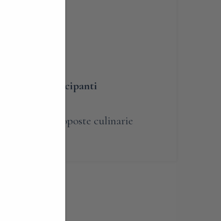
BLIGATORIA
umero dei partecipanti
renotabile
,
Proposte culinarie
Passatempi