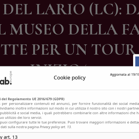
EL LARIO (LC): 
ontatti
L MUSEO DELLA F
TE PER UN TOUR
INIZIO ‘900
Aggiornata al 19/1
Cookie policy
si del Regolamento UE 2016/679 (GDPR)
s per personalizzare contenuti ed annunci, per fornire funzionalità dei social media
ividiamo inoltre informazioni sul modo in cui utilizza il nostro sito con i nostri partn
, pubblicità e social media, i quali potrebbero combinarle con altre informazioni che h
o utilizzo dei loro servizi.
uoi configurare tutte le tue preferenze. Puoi trovare maggiori informazioni e dettag
 dati sulla nostra pagina
Privacy policy art. 13.
y art. 13