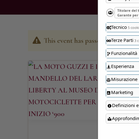
Titolare del
Garante per 
Tecnico
5 cook
This event has passed
Terze Parti
3 c
Funzionalità
Esperienza
Misurazione
Marketing
Definizioni e
Approfondi