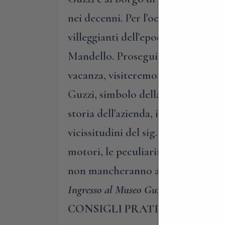
nei decenni. Per l’occasione, farem
villeggianti dell’epoca, inizieremo 
Mandello. Proseguiremo poi tra le s
vacanza, visiteremo la parrocchial
Guzzi, simbolo della cittadina la
storia dell’azienda, i motivi per cu
vicissitudini del sig. Carlo Guzzi
motori, le peculiarità meccaniche
non mancheranno affascinanti stori
Ingresso al Museo Guzzi gratuito
CONSIGLI PRATICI