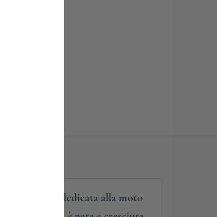
visita guidata dedicata alla moto
amose al mondo è nata e cresciuta