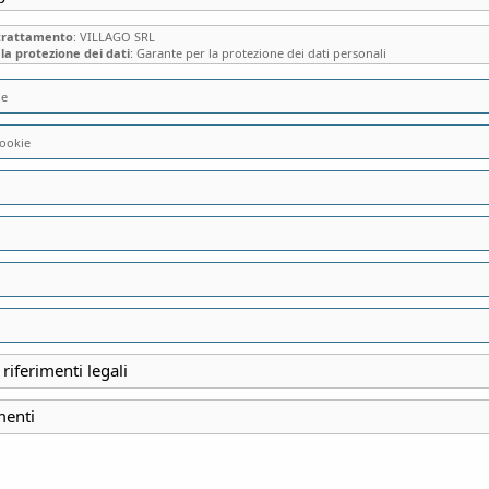
 trattamento
: VILLAGO SRL
la protezione dei dati
: Garante per la protezione dei dati personali
ie
ookie
LA MOTO GUZZI E
MANDELLO DEL LA
LIBERTY AL MUSE
MOTOCICLETTE P
 riferimenti legali
INIZIO ‘900
menti
INIZIO