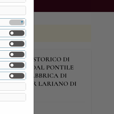
 IL BORGO STORICO DI
RIO (LC): DAL PONTILE
O DELLA FABBRICA DI
ER UN TOUR LARIANO DI
FINE