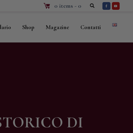
0 items
-
0
dario
Shop
Magazine
Contatti
STORICO DI