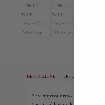
DESCRIZIONE
INFORMAZIONI AG
Se vi appassionano le storiche vic
Guzzi e al borgo di Mandello, sul