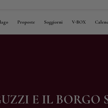
ome
llago
llago
Proposte
Soggiorni
V-BOX
Calen
roposte
oggiorni
-BOX
alendario
hop
UZZI E IL BORGO 
agazine