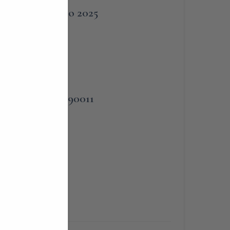
5 Luglio 2025
PHONE
,
338-3090011
C)