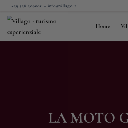
H
+39 338 3090011
–
info@villago.it
Vi
Home
Vi
P
S
V
C
S
LA MOTO G
M