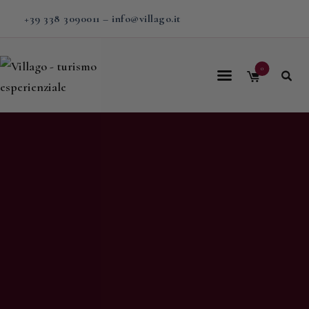
+39 338 3090011
–
info@villago.it
0
Home
Villago
Proposte
Soggiorni
V-BOX
Calendario
Shop
Magazine