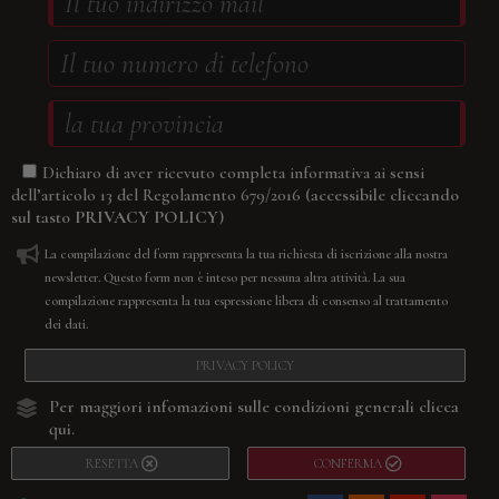
Dichiaro di aver ricevuto completa informativa ai sensi
(accessibile cliccando
dell’articolo 13 del Regolamento 679/2016
sul tasto
PRIVACY POLICY
)
La compilazione del form rappresenta la tua richiesta di iscrizione alla nostra
newsletter. Questo form non è inteso per nessuna altra attività. La sua
compilazione rappresenta la tua espressione libera di consenso al trattamento
dei dati.
PRIVACY POLICY
Per maggiori infomazioni sulle condizioni generali
clicca
qui.
RESETTA
CONFERMA