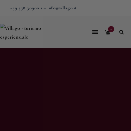
+39 338 3090011
–
info@villago.it
0
Home
Villago
Proposte
Soggiorni
V-BOX
Calendario
Shop
Magazine