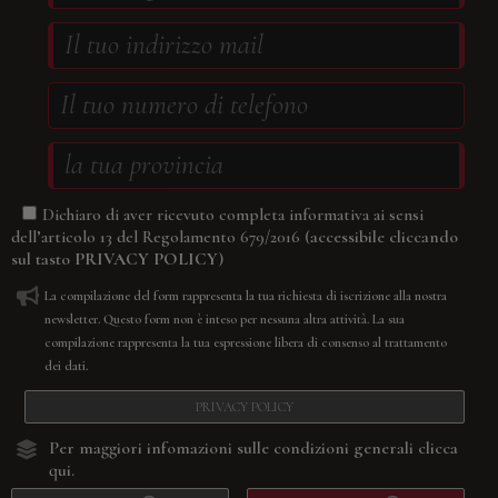
Dichiaro di aver ricevuto completa informativa ai sensi
(accessibile cliccando
dell’articolo 13 del Regolamento 679/2016
sul tasto
PRIVACY POLICY
)
La compilazione del form rappresenta la tua richiesta di iscrizione alla nostra
newsletter. Questo form non è inteso per nessuna altra attività. La sua
compilazione rappresenta la tua espressione libera di consenso al trattamento
dei dati.
PRIVACY POLICY
Per maggiori infomazioni sulle condizioni generali
clicca
qui.