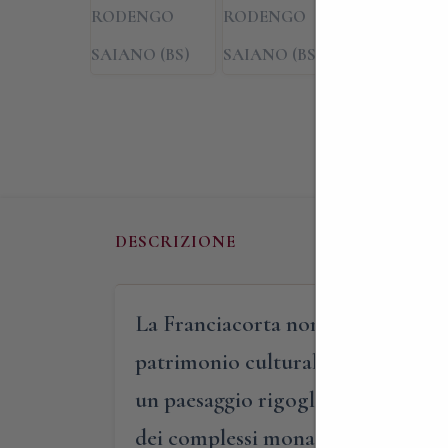
DESCRIZIONE
La Franciacorta non è solo una terra
patrimonio culturale-artistico altr
un paesaggio rigoglioso e davvero 
dei complessi monastici più prest