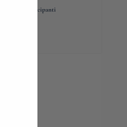
umero dei partecipanti
renotabile