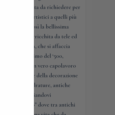
ricca e articolata da richiedere per
nti storico-artistici a quelli più
. Visiterete così la bellissima
‘700 è stata arricchita da tele ed
della cisterna, che si affaccia
quello grandissimo del ‘500,
guiremo poi in un vero capolavoro
strutturazione e della decorazione
affrescate, quadrature, antiche
o corposo, lasciandovi
a” e nel “Museo” dove tra antichi
 questo luogo, una vita che da