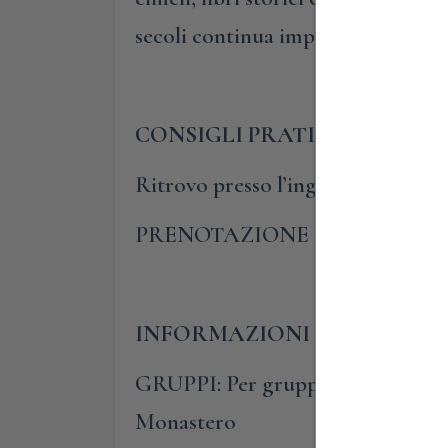
secoli continua imperterrita ad aff
CONSIGLI PRATICI
Ritrovo presso
l’ingresso del com
PRENOTAZIONE OBBLIGATO
INFORMAZIONI E PRENOTA
GRUPPI: Per gruppi composti da alm
Monastero