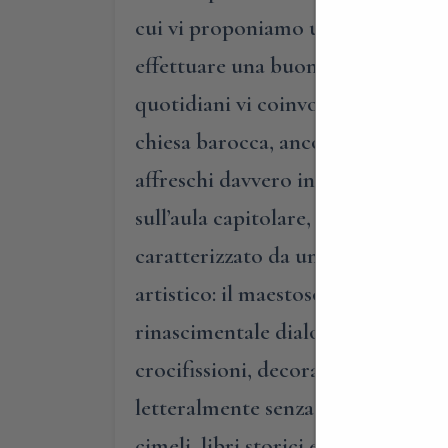
cui vi proponiamo un’inedita visita
effettuare una buona visita un vero
quotidiani vi coinvolgerà nelle curi
chiesa barocca, ancor oggi luogo di
affreschi davvero interessanti; vi 
sull’aula capitolare, quello del ‘4
caratterizzato da un loggiato di 3
artistico: il maestoso refettorio,
rinascimentale dialoga con la spet
crocifissioni, decorazioni colora
letteralmente senza fiato! Conclude
cimeli, libri storici ed oggetti de