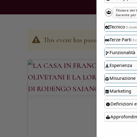
Titolare del
Garante per 
Tecnico
5 cook
This event has passed
Terze Parti
3 c
Funzionalità
Esperienza
Misurazione
Marketing
Definizioni e
Approfondi