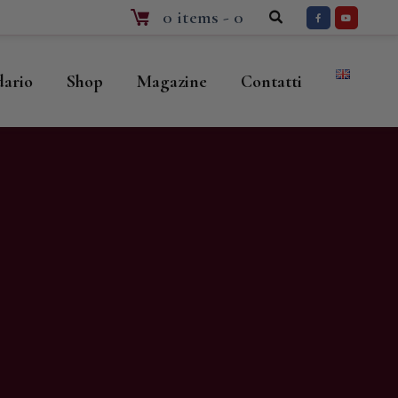
0 items
-
0
dario
Shop
Magazine
Contatti