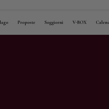
ome
llago
llago
Proposte
Soggiorni
V-BOX
Calen
roposte
oggiorni
-BOX
alendario
hop
agazine