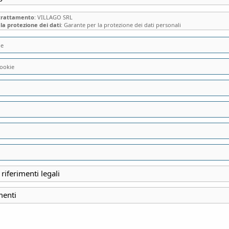
 trattamento
: VILLAGO SRL
la protezione dei dati
: Garante per la protezione dei dati personali
ie
ookie
LA CASA IN FRA
OLIVETANI E LA 
ABBAZIA DI RODE
 riferimenti legali
INIZIO
menti
28 Dicembre 2024