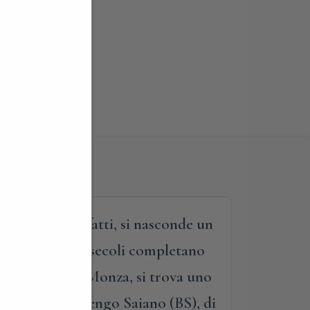
i coltivati, infatti, si nasconde un
chi monasteri da secoli completano
nuti di auto da Monza, si trova uno
n Nicola a Rodengo Saiano (BS), di