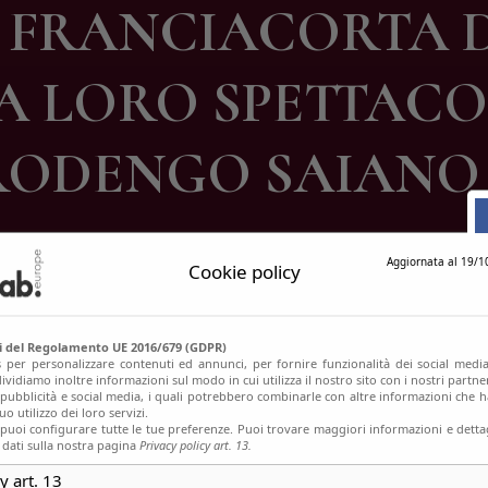
N FRANCIACORTA 
ontatti
LA LORO SPETTAC
RODENGO SAIANO 
Aggiornata al 19/1
Cookie policy
si del Regolamento UE 2016/679 (GDPR)
s per personalizzare contenuti ed annunci, per fornire funzionalità dei social media
ividiamo inoltre informazioni sul modo in cui utilizza il nostro sito con i nostri partn
, pubblicità e social media, i quali potrebbero combinarle con altre informazioni che h
o utilizzo dei loro servizi.
uoi configurare tutte le tue preferenze. Puoi trovare maggiori informazioni e dettag
 dati sulla nostra pagina
Privacy policy art. 13.
y art. 13