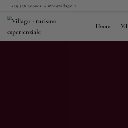
H
+39 338 3090011
–
info@villago.it
Vi
Home
Vi
P
S
V
C
S
M