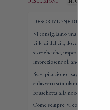
DESCRIZIONE
INFORMAZIONI AG
DESCRIZIONE DELLA MEREN
Vi consigliamo una speciale merenda 
ville di delizia, dove si coltivava
storiche che, imperterrite ogni mat
impreziosendoli ancora di più.
Se vi piacciono i sapori agrodolci,
e davvero stimolante; se, invece, a
bruschetta alla nocciola e cacao e
Come sempre, vi consigliamo di pr