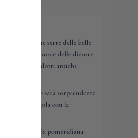
rata alle antiche serre delle belle
dedicarla alle fioraie delle dimore
osi vasi nei salotti antichi,
cao e il risultato sarà sorprendente
tura di uva fragola con la
peso alla merenda pomeridiana: