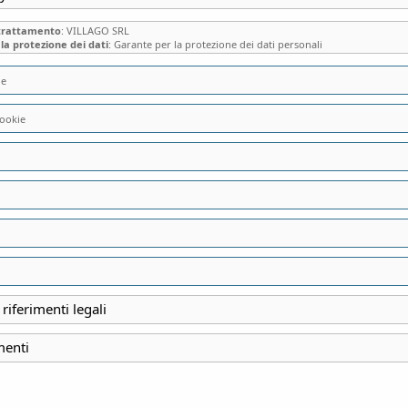
 trattamento
: VILLAGO SRL
la protezione dei dati
: Garante per la protezione dei dati personali
ie
KIT “LA MERENDA
ookie
DELL’ANTICA SER
Tenuta La Botanica di L
10,80
€
 riferimenti legali
KIT “LA MERENDA D
menti
SERRA”