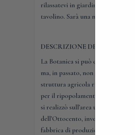
rilassatevi in giardino, circondate
tavolino. Sarà una merenda davver
DESCRIZIONE DELLA TENUT
La Botanica si può definire un com
ma, in passato, non sempre ha avuto
struttura agricola risalgono al XI
per il ripopolamento della fauna lo
si realizzò sull’area un interessan
dell’Ottocento, invece, un’ennesim
fabbrica di produzione del famoso “