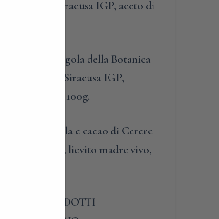
na, limone di Siracusa IGP, aceto di
fiti).
tura uva fragola della Botanica
tina, limone di Siracusa IGP,
frutta 56g per 100g.
ette nocciola e cacao di Cerere
raviva, nocciole, lievito madre vivo,
 Evo.
 I SUOI PRODOTTI