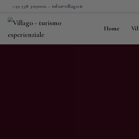
H
+39 338 3090011
–
info@villago.it
Vi
Home
Vi
P
S
V
C
S
M