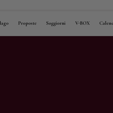
ome
llago
llago
Proposte
Soggiorni
V-BOX
Calen
roposte
oggiorni
-BOX
alendario
hop
agazine