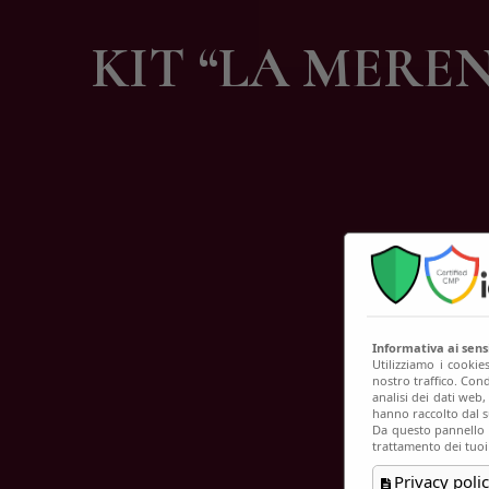
C
KIT “LA MERE
Informativa ai sen
Utilizziamo i cookie
nostro traffico. Cond
analisi dei dati web
hanno raccolto dal su
Da questo pannello p
trattamento dei tuoi
Privacy polic