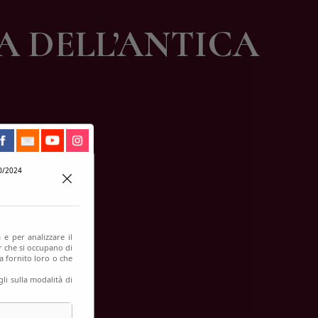
A DELL’ANTICA
0/2024
 e per analizzare il
er che si occupano di
a fornito loro o che
li sulla modalità di