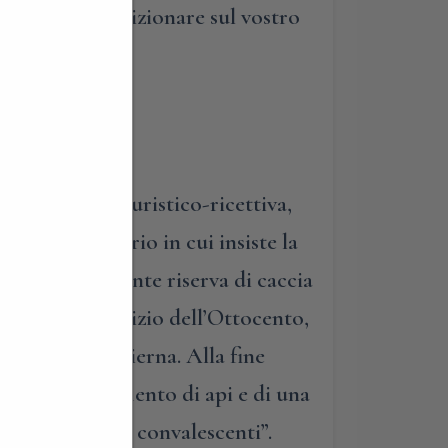
i lavanda da posizionare sul vostro
ola attività turistico-ricettiva,
o del territorio in cui insiste la
iva un’importante riserva di caccia
 finché, all’inizio dell’Ottocento,
dell’azienda odierna. Alla fine
e di un allevamento di api e di una
i petto e per i convalescenti”.