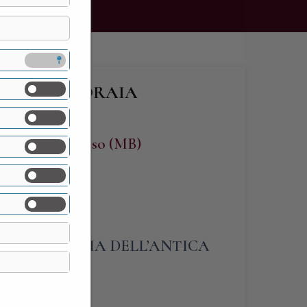
 DELLA FIORAIA
RA”
entate sul Seveso (MB)
ELLA FIORAIA DELL’ANTICA