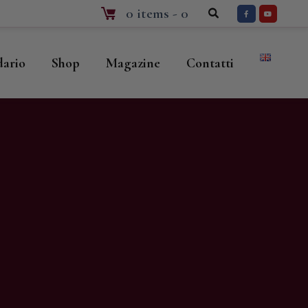
0 items
-
0
dario
Shop
Magazine
Contatti