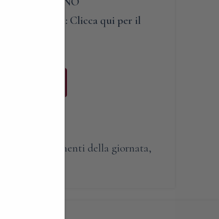
UN SOGGIORNO
OTANICA: Clicca qui per il
Buy Now
enda
ombardia
,
momenti della giornata
,