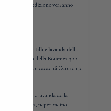
 Le spese di spedizione verranno
l’acquisto.
860
utney di mirtilli e lavanda della
ura uva fragola della Botanica 300
chette nocciola e cacao di Cerere 150
y di mirtilli e lavanda della
i, lavanda, menta, peperoncino,