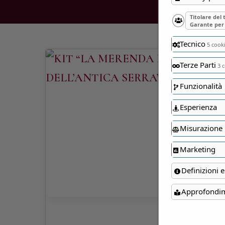
Titolare del
Garante per 
Tecnico
5 cook
Terze Parti
3 c
Funzionalità
Esperienza
Misurazione
Marketing
Definizioni e
Approfondi