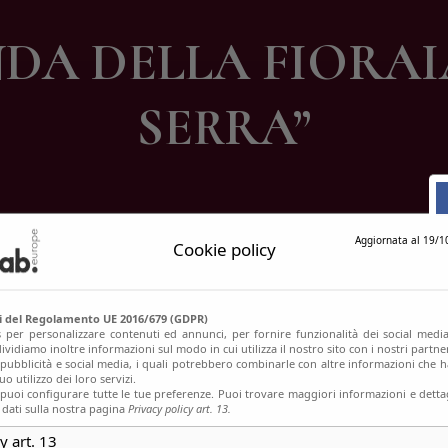
ontatti
NDA DELLA FIORAI
SERRA”
Aggiornata al 19/1
Cookie policy
si del Regolamento UE 2016/679 (GDPR)
s per personalizzare contenuti ed annunci, per fornire funzionalità dei social media
ividiamo inoltre informazioni sul modo in cui utilizza il nostro sito con i nostri partn
, pubblicità e social media, i quali potrebbero combinarle con altre informazioni che h
o utilizzo dei loro servizi.
uoi configurare tutte le tue preferenze. Puoi trovare maggiori informazioni e dettag
 dati sulla nostra pagina
Privacy policy art. 13.
y art. 13