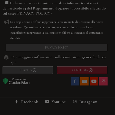
Dichiaro di aver ricevuto completa informativa ai sensi
(accessibile cliccando
dell’articolo 13 del Regolamento 679/2016
sul tasto
PRIVACY POLICY
)
La compilazione del form rappresenta la tua richiesta di iscrizione alla nostra
newsletter. Questo form non è inteso per nessuna altra attività. La sua
compilazione rappresenta la tua espressione libera di consenso al trattamento
dei dati.
PRIVACY POLICY
Per maggiori infomazioni sulle condizioni generali
clicca
qui.
RESETTA
CONFERMA
Facebook
Youtube
Instagram