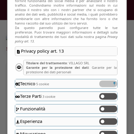
fornire funzionalità dei social media e per analizzare il nostro
traffico. Condividiamo inoltre informazioni sul modo in cui
utilizza il nostro sito con i nostri partner che si occupano di
analisi dei dati web, pubblicità e social media, i quali potrebbero
combinarle con altre informazioni che ha fornito loro o che
hanno raccolto dal suo utilizzo dei loro servizi.
Da questo pannello puoi configurare tutte le tue
preferenze. Puoi trovare maggiori informazioni e dettagli sulla
modalità di trattamento dei tuoi dati sulla nostra pagina
Privacy
policy art. 13.
Privacy policy art. 13
Titolare del trattamento
: VILLAGO SRL
Garante per la protezione dei dati
: Garante per la
protezione dei dati personali
KIT DETERGENTI PRATI
Tecnico
5 cookie
MAGRI: ROSMARINO,
Terze Parti
MIELE E LAVANDA – 3
3 cookie
PRODOTTI
Funzionalità
Società Agricola Montevecchia di La Valletta
Esperienza
Brianza (LC)
Misurazione