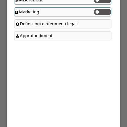
23,30
€
Marketing
KIT DETERGENTI PRATI MAGRI:
Definizioni e riferimenti legali
ROSMARINO, MIELE E LAVANDA– 3
Approfondimenti
PRODOTTI
€ 23,30 Imposte incluse. Le spese di
spedizione verranno calcolate al momento
dell’acquisto.
PESO PRODOTTI: GR 570
PRODOTTI DEL KIT: DETERGENTE
MANI CON OLIO ESSENZIALE ALLA
LAVANDA 100 ML, LATTE DETERGENTE
ROSMARINO E MIELE 150ML, SAPONE