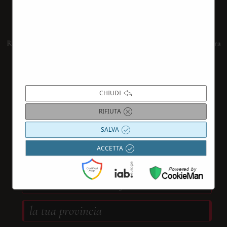
Iscriviti alla nostra Newsletter
Resta aggiornato su tutti i nostri eventi.
Iscriviti subito alla nostra
newsletter
compilando il form sottostante
CHIUDI
RIFIUTA
SALVA
ACCETTA