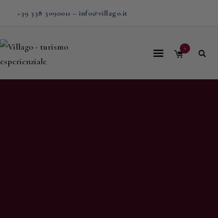
+39 338 3090011
–
info@villago.it
0
Home
Villago
Proposte
Soggiorni
V-BOX
Calendario
Shop
Magazine