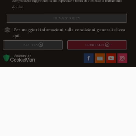
compilazione rappresenta la tua espressione libera di consenso al trattamento
dei dati.
PRIVACY POLICY
Per maggiori infomazioni sulle condizioni generali
clicca
qui.
RESETTA
CONFERMA
Facebook
Youtube
Instagram
Villago
© 2026. VILLAGO SRL, Via Segantini, 11 – 22046 Merone (Co) –
P.IVA 03420530135 – Numero REA CO-313845 – Cap. Soc. € 10.200,00 – PEC
villagosrl@legalmail.it
Telefono:
+39 338-3090011
– Email:
info@villago.it
– Alcune immagini del sito
sono utilizzate su licenza di Shutterstock.com e rispettivi autori Sito realizzato
da
ShareNow!