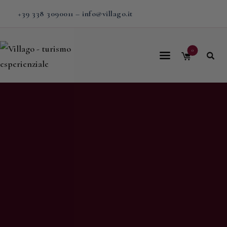
+39 338 3090011
–
info@villago.it
0
Home
Villago
Proposte
Soggiorni
V-BOX
Calendario
Shop
Magazine