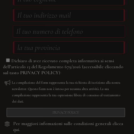
Dichiaro di aver ricevuto completa informativa ai sensi
(accessibile cliccando
dell’articolo 13 del Regolamento 679/2016
sul tasto
PRIVACY POLICY
)
La compilazione del form rappresenta la tua richiesta di iscrizione alla nostra
newsletter. Questo form non è inteso per nessuna altra attività. La sua
compilazione rappresenta la tua espressione libera di consenso al trattamento
dei dati.
PRIVACY POLICY
Per maggiori infomazioni sulle condizioni generali
clicca
qui.