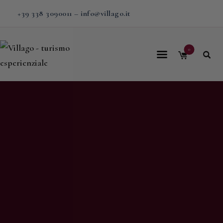
+39 338 3090011
–
info@villago.it
0
Home
Villago
Proposte
Soggiorni
V-BOX
Calendario
Shop
Magazine