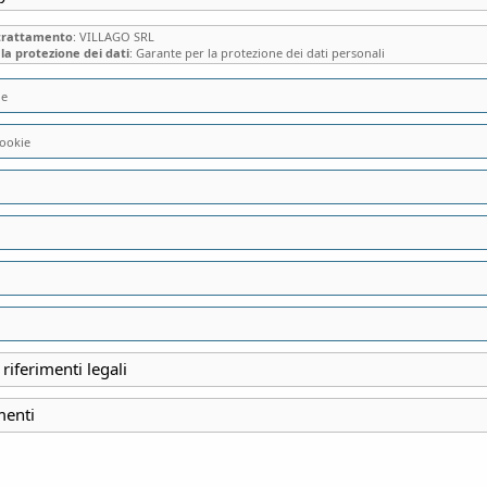
 trattamento
: VILLAGO SRL
la protezione dei dati
: Garante per la protezione dei dati personali
ie
ookie
IN BARCA TRA UN
LAGO DI PUSIANO
POETI A QUELLA 
PESCATORI, TORB
 riferimenti legali
menti
INIZIO
5 Giugno 2022