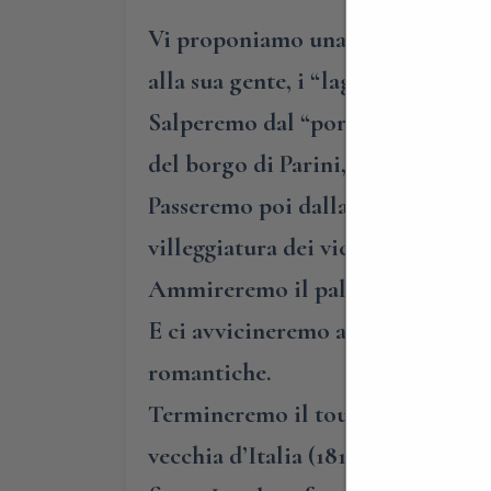
Vi proponiamo una gita in barca al
alla sua gente, i “laghee della Bri
Salperemo dal “porto” di Bosisio, 
del borgo di Parini, il grande lett
Passeremo poi dalla comarcia, la f
villeggiatura dei viceré d’Italia.
Ammireremo il palazzo del figlioc
E ci avvicineremo alla splendida Is
romantiche.
Termineremo il tour sulla sponda 
vecchia d’Italia (1812), che ancor 