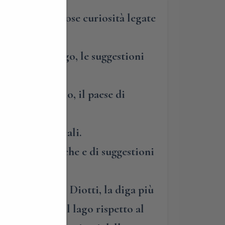
elle meravigliose curiosità legate
ivremo, dal lago, le suggestioni
Parini.
onda di Pusiano, il paese di
dei nobili locali.
cie naturalistiche e di suggestioni
occo del Cavo Diotti, la diga più
re i livelli del lago rispetto al