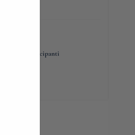
umero dei partecipanti
renotabile
ardia