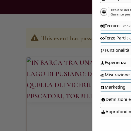
Titolare del
Garante per 
Tecnico
5 cook
This event has passed
Terze Parti
3 c
Funzionalità
Esperienza
Misurazione
Marketing
Definizioni e
Approfondi