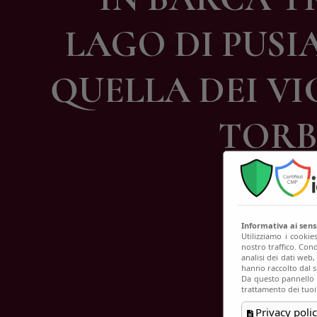
C
LAGO DI PUSI
QUELLA DEI VI
TORB
Informativa ai sen
Utilizziamo i cookie
nostro traffico. Cond
analisi dei dati web
hanno raccolto dal su
Da questo pannello p
trattamento dei tuoi
Privacy polic