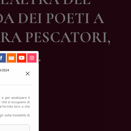
A DEI POETI A
TRA PESCATORI,
LAGO…
0/2024
 e per analizzare il
er che si occupano di
a fornito loro o che
li sulla modalità di