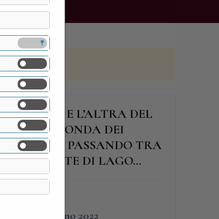
A SPONDA E L’ALTRA DEL
: DALLA SPONDA DEI
DEI VICERÈ, PASSANDO TRA
IERE E GENTE DI LAGO…
FINE
5 Giugno 2022