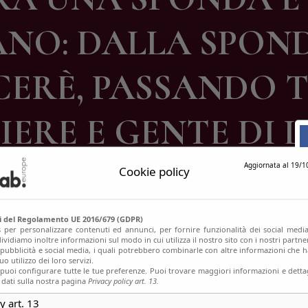
ontatti
ANO: DALLA SPOND
CERÈ, PASSANDO 
IERE E GENTE DI 
Aggiornata al 19/1
Cookie policy
si del Regolamento UE 2016/679 (GDPR)
s per personalizzare contenuti ed annunci, per fornire funzionalità dei social media
ividiamo inoltre informazioni sul modo in cui utilizza il nostro sito con i nostri partn
, pubblicità e social media, i quali potrebbero combinarle con altre informazioni che h
o utilizzo dei loro servizi.
uoi configurare tutte le tue preferenze. Puoi trovare maggiori informazioni e dettag
 dati sulla nostra pagina
Privacy policy art. 13.
y art. 13