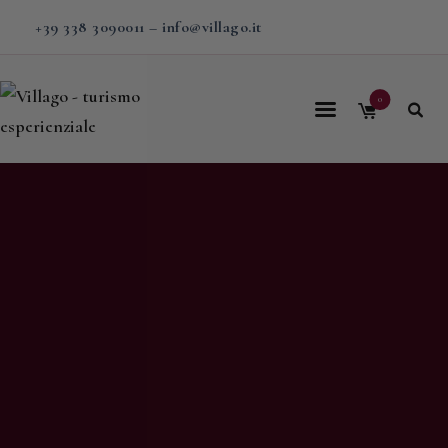
+39 338 3090011
–
info@villago.it
0
Home
Villago
Proposte
Soggiorni
V-BOX
Calendario
Shop
Magazine