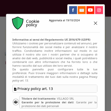
Cookie
Aggiornata al 19/10/2024
policy
This event has passed
Informativa ai sensi del Regolamento UE 2016/679 (GDPR)
Utilizziamo i cookies per personalizzare contenuti ed annunci, per
fornire funzionalità dei social media e per analizzare il nostro
traffico. Condividiamo inoltre informazioni sul modo in cui
utilizza il nostro sito con i nostri partner che si occupano di
analisi dei dati web, pubblicità e social media, i quali potrebbero
combinarle con altre informazioni che ha fornito loro o che
hanno raccolto dal suo utilizzo dei loro servizi.
Da questo pannello puoi configurare tutte le tue
preferenze. Puoi trovare maggiori informazioni e dettagli sulla
modalità di trattamento dei tuoi dati sulla nostra pagina
Privacy
policy art. 13.
IL VICERE’ E LA SUA ALPE –
Privacy policy art. 13
NOVITA’ – NON E’
Titolare del trattamento
: VILLAGO SRL
RICHIESTO GREEN PASS
Garante per la protezione dei dati
: Garante per la
protezione dei dati personali