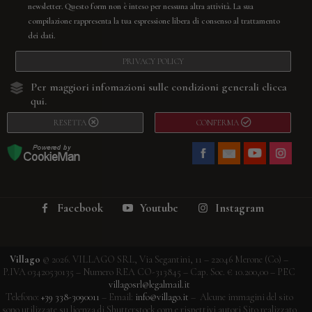
newsletter. Questo form non è inteso per nessuna altra attività. La sua
compilazione rappresenta la tua espressione libera di consenso al trattamento
dei dati.
PRIVACY POLICY
Per maggiori infomazioni sulle condizioni generali
clicca
qui.
RESETTA
CONFERMA
Facebook
Youtube
Instagram
Villago
© 2026. VILLAGO SRL, Via Segantini, 11 – 22046 Merone (Co) –
P.IVA 03420530135 – Numero REA CO-313845 – Cap. Soc. € 10.200,00 – PEC
villagosrl@legalmail.it
Telefono:
+39 338-3090011
– Email:
info@villago.it
– Alcune immagini del sito
sono utilizzate su licenza di Shutterstock.com e rispettivi autori Sito realizzato