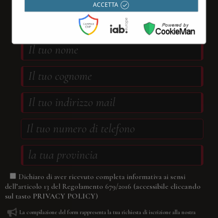
newsletter
compilando il form sottostante
ACCETTA
Dichiaro di aver ricevuto completa informativa ai sensi
(accessibile cliccando
dell’articolo 13 del Regolamento 679/2016
sul tasto
PRIVACY POLICY
)
La compilazione del form rappresenta la tua richiesta di iscrizione alla nostra