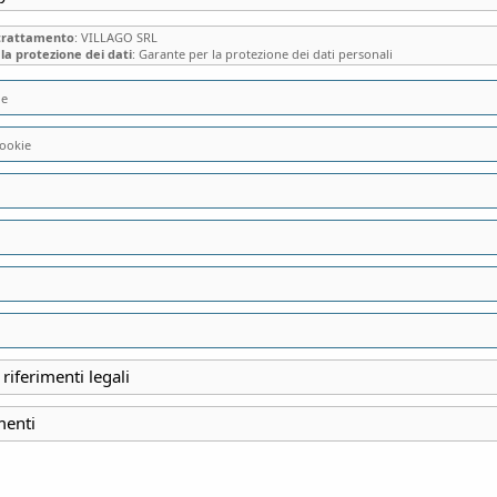
 trattamento
: VILLAGO SRL
la protezione dei dati
: Garante per la protezione dei dati personali
ie
IL RE DI NAPOLI 
ookie
REGGIA DI CASER
ARISTOCRATICHE
 riferimenti legali
Verifica Disponibi
menti