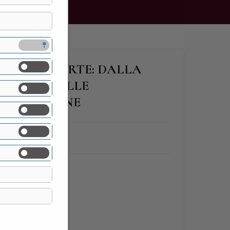
E LA SUA CORTE: DALLA
TA ALLE VILLE
 SUBURBANE
lità