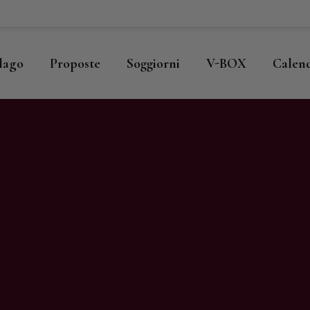
ome
llago
llago
Proposte
Soggiorni
V-BOX
Calen
roposte
oggiorni
-BOX
alendario
hop
agazine