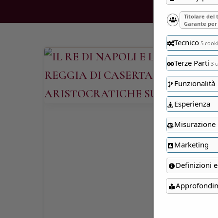
Titolare del
Garante per 
Tecnico
5 cook
Terze Parti
3 c
Funzionalità
Esperienza
Misurazione
Marketing
Definizioni e
Approfondi