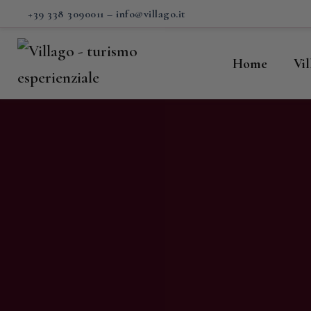
H
+39 338 3090011
–
info@villago.it
Vi
Home
Vi
P
S
V
C
S
M