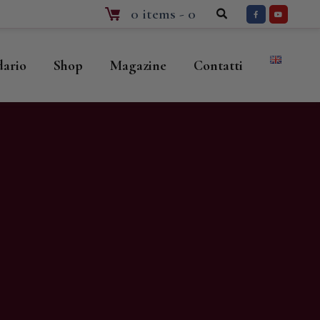
0 items
-
0
dario
Shop
Magazine
Contatti