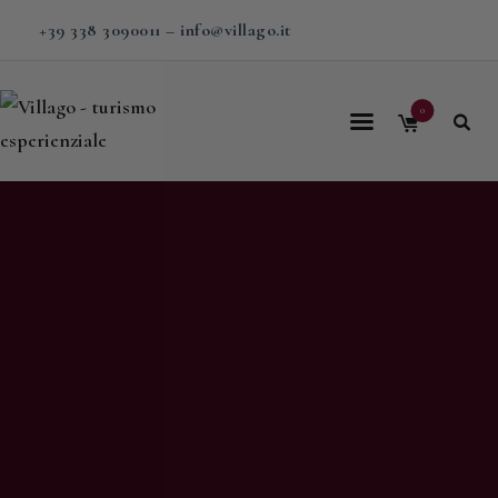
+39 338 3090011
–
info@villago.it
0
Home
Villago
Proposte
Soggiorni
V-BOX
Calendario
Shop
Magazine