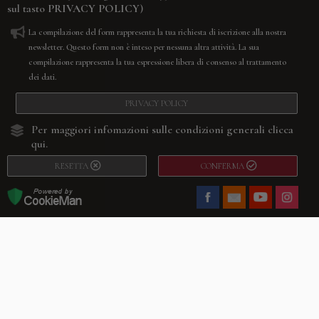
sul tasto
PRIVACY POLICY
)
La compilazione del form rappresenta la tua richiesta di iscrizione alla nostra
newsletter. Questo form non è inteso per nessuna altra attività. La sua
compilazione rappresenta la tua espressione libera di consenso al trattamento
dei dati.
PRIVACY POLICY
Per maggiori infomazioni sulle condizioni generali
clicca
qui.
RESETTA
CONFERMA
Facebook
Youtube
Instagram
Villago
© 2026. VILLAGO SRL, Via Segantini, 11 – 22046 Merone (Co) –
P.IVA 03420530135 – Numero REA CO-313845 – Cap. Soc. € 10.200,00 – PEC