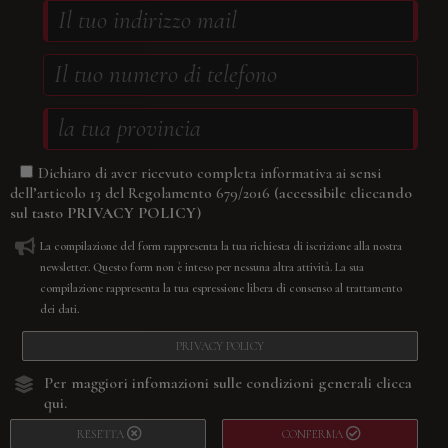
Dichiaro di aver ricevuto completa informativa ai sensi
(accessibile cliccando
dell’articolo 13 del Regolamento 679/2016
sul tasto
PRIVACY POLICY
)
La compilazione del form rappresenta la tua richiesta di iscrizione alla nostra
newsletter. Questo form non è inteso per nessuna altra attività. La sua
compilazione rappresenta la tua espressione libera di consenso al trattamento
dei dati.
PRIVACY POLICY
Per maggiori infomazioni sulle condizioni generali
clicca
qui.
RESETTA
CONFERMA