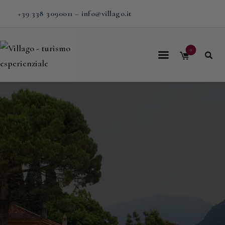
+39 338 3090011
–
info@villago.it
0
Home
Villago
Proposte
Soggiorni
V-BOX
Calendario
Shop
Magazine