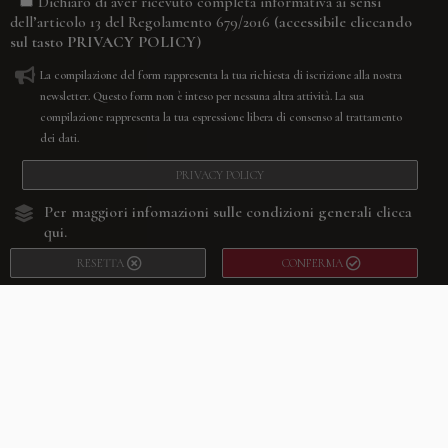
Dichiaro di aver ricevuto completa informativa ai sensi
(accessibile cliccando
dell’articolo 13 del Regolamento 679/2016
sul tasto
PRIVACY POLICY
)
La compilazione del form rappresenta la tua richiesta di iscrizione alla nostra
newsletter. Questo form non è inteso per nessuna altra attività. La sua
compilazione rappresenta la tua espressione libera di consenso al trattamento
dei dati.
PRIVACY POLICY
Per maggiori infomazioni sulle condizioni generali
clicca
qui.
RESETTA
CONFERMA
Facebook
Youtube
Instagram
Villago
© 2026. VILLAGO SRL, Via Segantini, 11 – 22046 Merone (Co) –
P.IVA 03420530135 – Numero REA CO-313845 – Cap. Soc. € 10.200,00 – PEC
villagosrl@legalmail.it