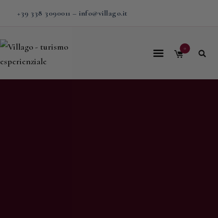
+39 338 3090011
–
info@villago.it
0
Home
Villago
Proposte
Soggiorni
V-BOX
Calendario
Shop
Magazine