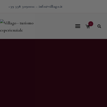
+39 338 3090011
–
info@villago.it
0
Home
Villago
Proposte
Soggiorni
V-BOX
Calendario
Shop
Magazine