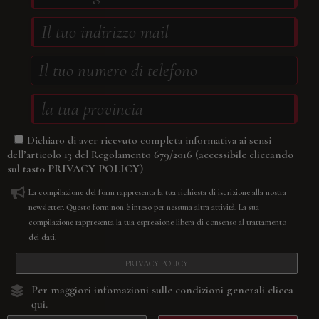
Dichiaro di aver ricevuto completa informativa ai sensi
(accessibile cliccando
dell’articolo 13 del Regolamento 679/2016
sul tasto
PRIVACY POLICY
)
La compilazione del form rappresenta la tua richiesta di iscrizione alla nostra
newsletter. Questo form non è inteso per nessuna altra attività. La sua
compilazione rappresenta la tua espressione libera di consenso al trattamento
dei dati.
PRIVACY POLICY
Per maggiori infomazioni sulle condizioni generali
clicca
qui.