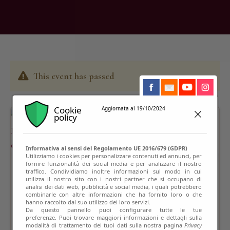
This event has passed
Cookie
Aggiornata al 19/10/2024
policy
Informativa ai sensi del Regolamento UE 2016/679 (GDPR)
Utilizziamo i cookies per personalizzare contenuti ed annunci, per
fornire funzionalità dei social media e per analizzare il nostro
traffico. Condividiamo inoltre informazioni sul modo in cui
utilizza il nostro sito con i nostri partner che si occupano di
analisi dei dati web, pubblicità e social media, i quali potrebbero
combinarle con altre informazioni che ha fornito loro o che
hanno raccolto dal suo utilizzo dei loro servizi.
Da questo pannello puoi configurare tutte le tue
preferenze. Puoi trovare maggiori informazioni e dettagli sulla
modalità di trattamento dei tuoi dati sulla nostra pagina
Privacy