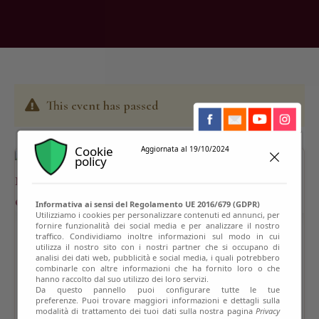
This event has passed
Cookie
Aggiornata al 19/10/2024
policy
Informativa ai sensi del Regolamento UE 2016/679 (GDPR)
Utilizziamo i cookies per personalizzare contenuti ed annunci, per
fornire funzionalità dei social media e per analizzare il nostro
traffico. Condividiamo inoltre informazioni sul modo in cui
utilizza il nostro sito con i nostri partner che si occupano di
analisi dei dati web, pubblicità e social media, i quali potrebbero
combinarle con altre informazioni che ha fornito loro o che
hanno raccolto dal suo utilizzo dei loro servizi.
Da questo pannello puoi configurare tutte le tue
preferenze. Puoi trovare maggiori informazioni e dettagli sulla
modalità di trattamento dei tuoi dati sulla nostra pagina
Privacy