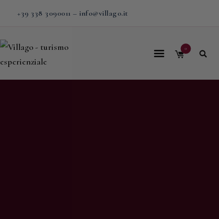
+39 338 3090011
–
info@villago.it
0
Home
Villago
Proposte
Soggiorni
V-BOX
Calendario
Shop
Magazine