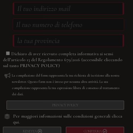
Dichiaro di aver ricevuto completa informativa ai sensi
(accessibile cliccando
dell’articolo 13 del Regolamento 679/2016
sul tasto
PRIVACY POLICY
)
La compilazione del form rappresenta la tua richiesta di iscrizione alla nostra
newsletter. Questo form non è inteso per nessuna altra attività. La sua
compilazione rappresenta la tua espressione libera di consenso al trattamento
dei dati.
PRIVACY POLICY
Per maggiori infomazioni sulle condizioni generali
clicca
qui.
RESETTA
CONFERMA