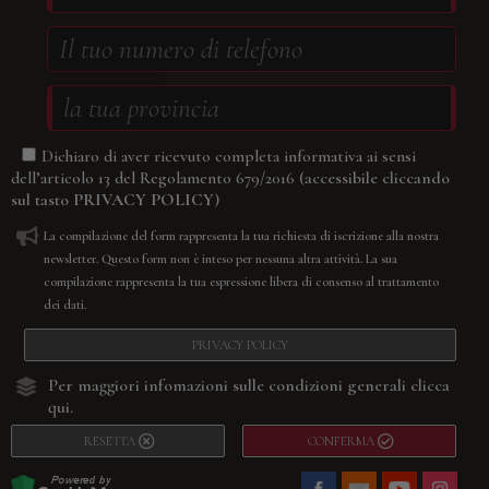
Dichiaro di aver ricevuto completa informativa ai sensi
(accessibile cliccando
dell’articolo 13 del Regolamento 679/2016
sul tasto
PRIVACY POLICY
)
La compilazione del form rappresenta la tua richiesta di iscrizione alla nostra
newsletter. Questo form non è inteso per nessuna altra attività. La sua
compilazione rappresenta la tua espressione libera di consenso al trattamento
dei dati.
PRIVACY POLICY
Per maggiori infomazioni sulle condizioni generali
clicca
qui.
RESETTA
CONFERMA