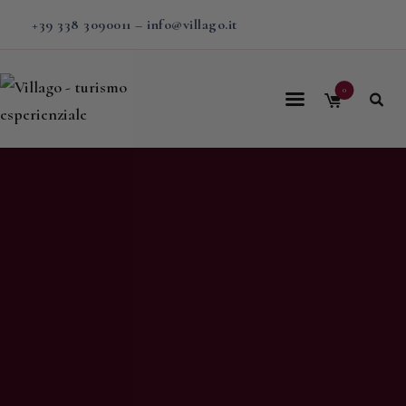
+39 338 3090011
–
info@villago.it
0
Home
Villago
Proposte
Soggiorni
V-BOX
Calendario
Shop
Magazine