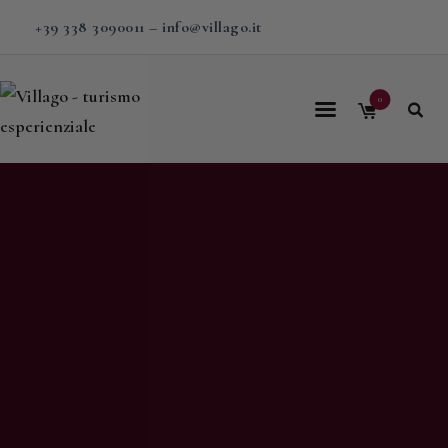
+39 338 3090011
–
info@villago.it
0
Home
Villago
Proposte
Soggiorni
V-BOX
Calendario
Shop
Magazine