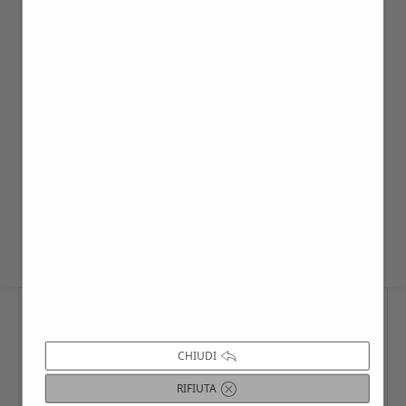
ALLE VISITE
La visita può essere effettuata in ogni
momento dell’anno, previa disponibilità
della struttura, per gruppi già costituiti di
min.10 – max 40 persone, oppure è
possibile aggregarsi nei giorni di visita
prestabiliti all’interno del calendario
interattivo del sito Villago.
CHIUDI
RIFIUTA