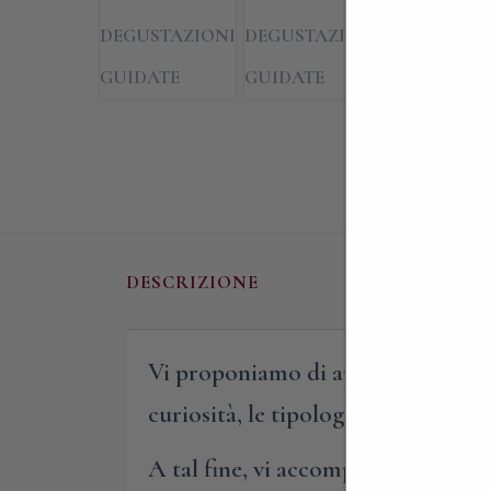
DESCRIZIONE
Vi proponiamo di approfondire l’im
curiosità, le tipologie, le qualità 
A tal fine, vi accompagneremo in u