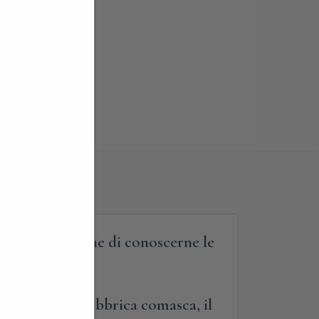
e tavole, al fine di conoscerne le
 una storica fabbrica comasca, il