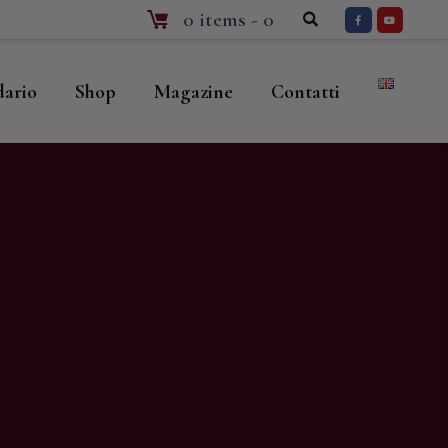
0 items
-
0
dario
Shop
Magazine
Contatti