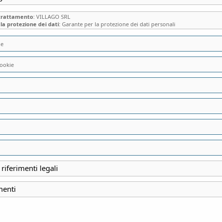
 trattamento
: VILLAGO SRL
la protezione dei dati
: Garante per la protezione dei dati personali
ie
ookie
IL CAFFE’ MILANI 
FABBRICA, LA FIL
MICROSCOPIO” E 
 riferimenti legali
INIZIO
menti
7 Ottobre 2023