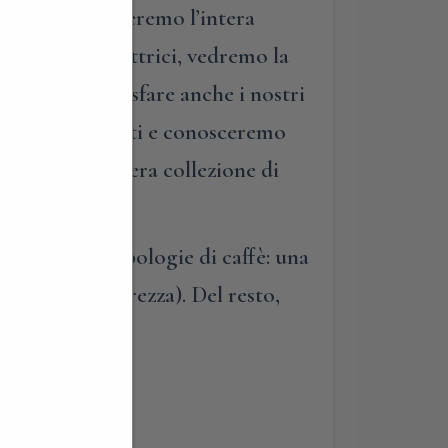
lani, vi mostreremo l’intera
le piante produttrici, vedremo la
”! E per soddisfare anche i nostri
i più interessanti e conosceremo
ammirare un’intera collezione di
zine marchiate.
data di due tipologie di caffè: una
di caffè in purezza). Del resto,
rata!