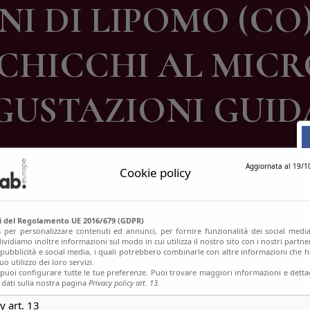
ANI DI LIPOMO (CO)
ontatti
I CHICCHI AL MIC
GUSTAZIONI GUID
Aggiornata al 19/1
Cookie policy
si del Regolamento UE 2016/679 (GDPR)
s per personalizzare contenuti ed annunci, per fornire funzionalità dei social media
ividiamo inoltre informazioni sul modo in cui utilizza il nostro sito con i nostri partn
, pubblicità e social media, i quali potrebbero combinarle con altre informazioni che h
o utilizzo dei loro servizi.
uoi configurare tutte le tue preferenze. Puoi trovare maggiori informazioni e dettag
 dati sulla nostra pagina
Privacy policy art. 13.
y art. 13