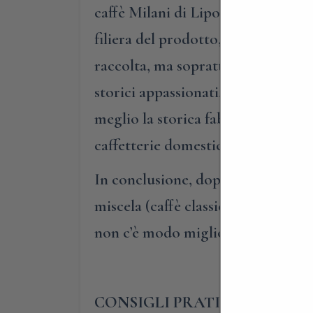
caffè Milani di Lipomo. Qui, in co
filiera del prodotto, il caffè nei 
raccolta, ma soprattutto vi faremo
storici appassionati, approfondire
meglio la storica fabbrica Milani. 
caffetterie domestiche, le prime m
In conclusione, dopo tante curiosi
miscela (caffè classico di tradizio
non c’è modo migliore di concluder
CONSIGLI PRATICI