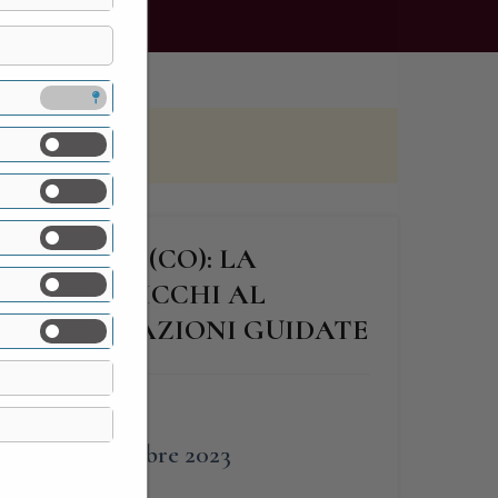
DI LIPOMO (CO): LA
IERA, “I CHICCHI AL
LE DEGUSTAZIONI GUIDATE
FINE
7 Ottobre 2023