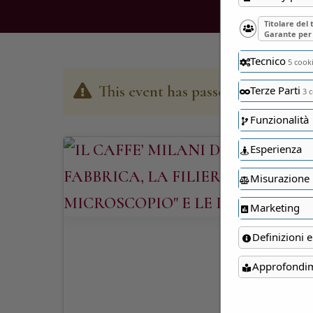
Titolare del
Garante per 
Tecnico
5 cook
This event has passed
Terze Parti
3 c
Funzionalità
Esperienza
Misurazione
Marketing
Definizioni e
Approfondi