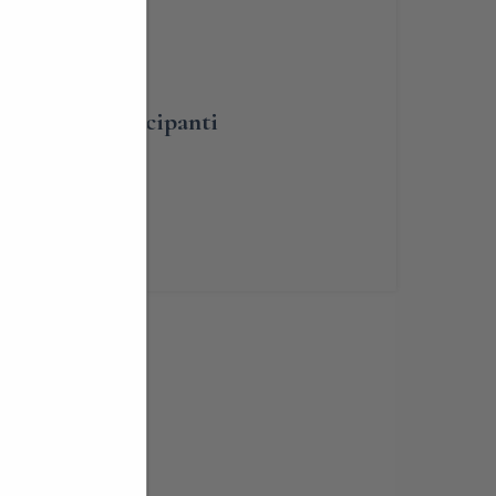
BLIGATORIA
umero dei partecipanti
renotabile