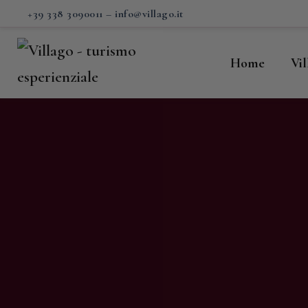
H
+39 338 3090011
–
info@villago.it
Vi
Home
Vi
P
S
V
C
S
M