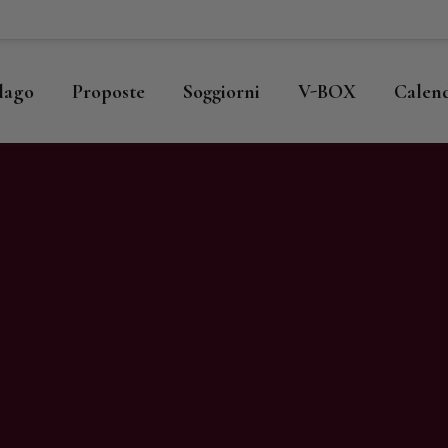
ome
llago
llago
Proposte
Soggiorni
V-BOX
Calen
roposte
oggiorni
-BOX
alendario
hop
agazine