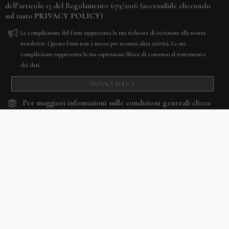
(accessibile cliccando
dell’articolo 13 del Regolamento 679/2016
sul tasto
PRIVACY POLICY
)
La compilazione del form rappresenta la tua richiesta di iscrizione alla nostra
newsletter. Questo form non è inteso per nessuna altra attività. La sua
compilazione rappresenta la tua espressione libera di consenso al trattamento
dei dati.
PRIVACY POLICY
Per maggiori infomazioni sulle condizioni generali
clicca
qui.
RESETTA
CONFERMA
Facebook
Youtube
Instagram
Villago
© 2026. VILLAGO SRL, Via Segantini, 11 – 22046 Merone (Co) –
P.IVA 03420530135 – Numero REA CO-313845 – Cap. Soc. € 10.200,00 – PEC
villagosrl@legalmail.it