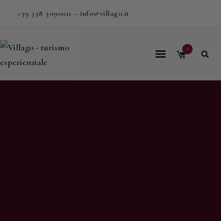
+39 338 3090011
–
info@villago.it
0
Home
Villago
Proposte
Soggiorni
V-BOX
Calendario
Shop
Magazine