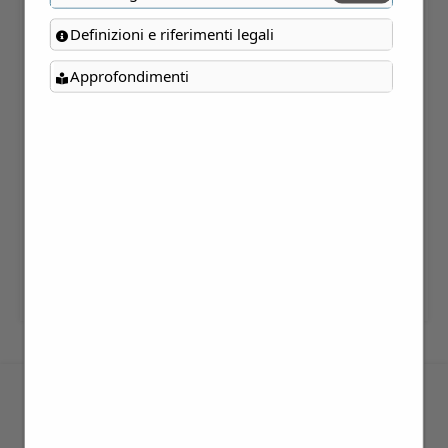
I NOBILI «PARMIGIANI»
Definizioni e riferimenti legali
Approfondimenti
Verifica Disponibilità
Categorie:
Gite
,
Non Disponibile
Tag:
Emilia Romagna
,
Parma
DESCRIZIONE
INFORMAZIONI AGGIUNTIVE