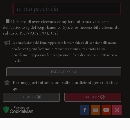
Dichiaro di aver ricevuto completa informativa ai sensi
(accessibile cliccando
dell’articolo 13 del Regolamento 679/2016
sul tasto
PRIVACY POLICY
)
La compilazione del form rappresenta la tua richiesta di iscrizione alla nostra
newsletter. Questo form non è inteso per nessuna altra attività. La sua
compilazione rappresenta la tua espressione libera di consenso al trattamento
dei dati.
PRIVACY POLICY
Per maggiori infomazioni sulle condizioni generali
clicca
qui.
RESETTA
CONFERMA