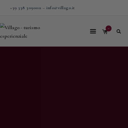
+39 338 3090011
–
info@villago.it
0
Home
Villago
Proposte
Soggiorni
V-BOX
Calendario
Shop
Magazine