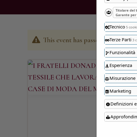
Titolare del
Garante per 
Tecnico
5 cook
This event has passed
Terze Parti
3 c
Funzionalità
Esperienza
Misurazione
Marketing
Definizioni e
Approfondi