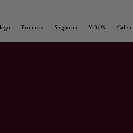
ome
llago
llago
Proposte
Soggiorni
V-BOX
Calen
roposte
oggiorni
-BOX
alendario
hop
agazine