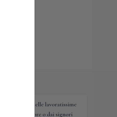
sciarpette o quelle lavoratissime
ate dalle signore o dai signori