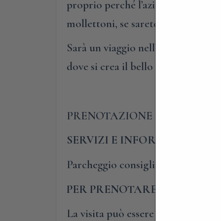
proprio perché l’azienda Donadeo è
mollettoni, se sarete curiosi, pot
Sarà un viaggio nell’eleganza e nell
dove si crea il bello non può che 
PRENOTAZIONE OBBLIGATO
SERVIZI E INFORMAZIONI UT
Parcheggio consigliato presso l’a
PER PRENOTARE E PARTECIP
La visita può essere effettuata in