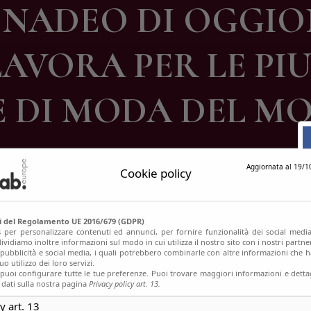
ONADEO DI OGGIO
ontatti
LAVORA PER LE PIU
E DI MODA DEL M
Aggiornata al 19/1
Cookie policy
si del Regolamento UE 2016/679 (GDPR)
s per personalizzare contenuti ed annunci, per fornire funzionalità dei social media
ividiamo inoltre informazioni sul modo in cui utilizza il nostro sito con i nostri partn
, pubblicità e social media, i quali potrebbero combinarle con altre informazioni che h
o utilizzo dei loro servizi.
uoi configurare tutte le tue preferenze. Puoi trovare maggiori informazioni e dettag
 dati sulla nostra pagina
Privacy policy art. 13.
y art. 13