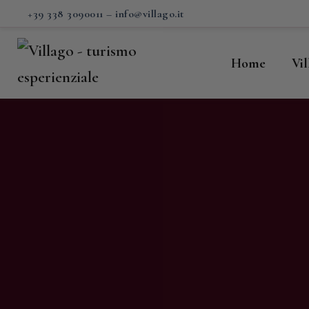
H
+39 338 3090011
–
info@villago.it
Vi
Home
Vi
P
S
V
C
S
M