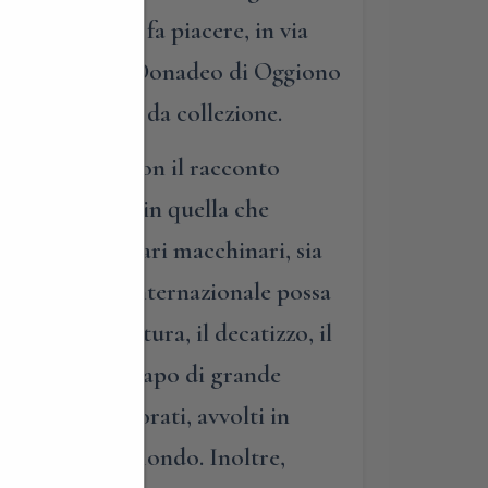
ta Europa…Se vi fa piacere, in via
nda dei Fratelli Donadeo di Oggiono
e propri pezzi da collezione.
ra esperienza con il racconto
 in produzione, in quella che
cere straordinari macchinari, sia
 uno stilista internazionale possa
ggio, la garzatura, il decatizzo, il
c’è dietro un capo di grande
ari tessuti lavorati, avvolti in
ella moda del mondo. Inoltre,