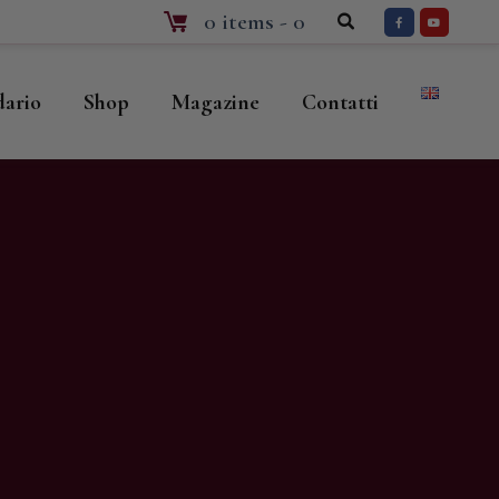
0 items
-
0
dario
Shop
Magazine
Contatti