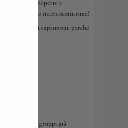
 produzione di coperte e
oria…altrettanto interessantissima!
’interno di storici capannoni, perché
(LC)
 struttura, per gruppi già