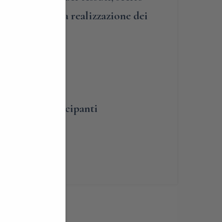
s
francesi per la realizzazione dei
moda…
BLIGATORIA
umero dei partecipanti
renotabile