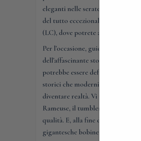
eleganti nelle serate di gala nelle b
del tutto eccezionale, vi proponia
(LC), dove potrete ammirare come i
Per l’occasione, guidati dal propri
dell’affascinante storia dell’aziend
potrebbe essere definita la grande
storici che moderni, ma soprattutt
diventare realtà. Vi mostreremo alcu
Rameuse, il tumbler, la cimatura,
qualità. E, alla fine del percorso, 
gigantesche bobine, pronte per ess