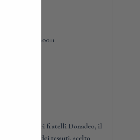
PHONE
3383090011
ica fabbrica dei fratelli Donadeo, il
l finissaggio dei tessuti, scelto