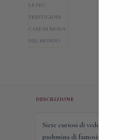
DESCRIZIONE
Siete curiosi di vedere con i vostr
pashmina di famosissimi marchi d’a