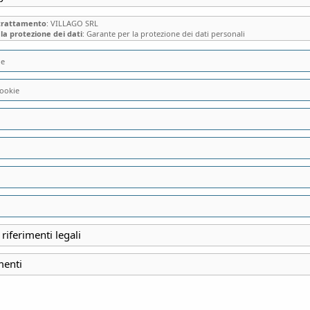
 trattamento
: VILLAGO SRL
la protezione dei dati
: Garante per la protezione dei dati personali
ie
ookie
I FRATELLI DONA
L’AZIENDA TESSIL
PRESTIGIOSE CAS
 riferimenti legali
INIZIO
menti
10 Gennaio 2026