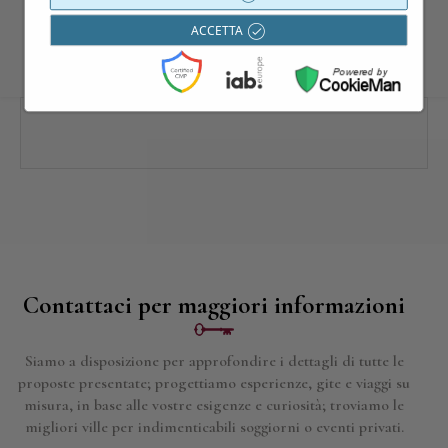
dell’itinerario proposto.
ACCETTA
Contattaci per maggiori informazioni
Siamo a disposizione per approfondire i dettagli di tutte le
proposte presentate; progettiamo esperienze, gite e viaggi su
misura, in base alle vostre esigenze e curiosità; troviamo le
migliori ville per indimenticabili soggiorni o eventi privati.