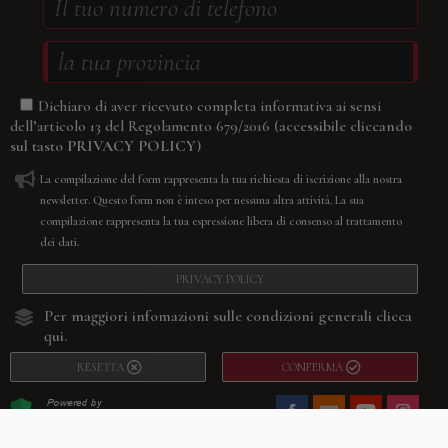
Dichiaro di aver ricevuto completa informativa ai sensi
(accessibile cliccando
dell’articolo 13 del Regolamento 679/2016
sul tasto
PRIVACY POLICY
)
La compilazione del form rappresenta la tua richiesta di iscrizione alla nostra
newsletter. Questo form non è inteso per nessuna altra attività. La sua
compilazione rappresenta la tua espressione libera di consenso al trattamento
dei dati.
PRIVACY POLICY
Per maggiori infomazioni sulle condizioni generali
clicca
qui.
RESETTA
CONFERMA