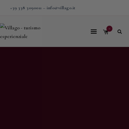
+39 338 3090011
–
info@villago.it
0
Home
Villago
Proposte
Soggiorni
V-BOX
Calendario
Shop
Magazine