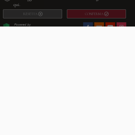
qui.
RESETTA
CONFERMA
Facebook
Youtube
Instagram
Villago
© 2026. VILLAGO SRL, Via Segantini, 11 – 22046 Merone (Co) –
P.IVA 03420530135 – Numero REA CO-313845 – Cap. Soc. € 10.200,00 – PEC
villagosrl@legalmail.it
Telefono:
+39 338-3090011
– Email:
info@villago.it
– Alcune immagini del sito
sono utilizzate su licenza di Shutterstock.com e rispettivi autori Sito realizzato
da
ShareNow!
Privacy Policy
Termini e condizioni