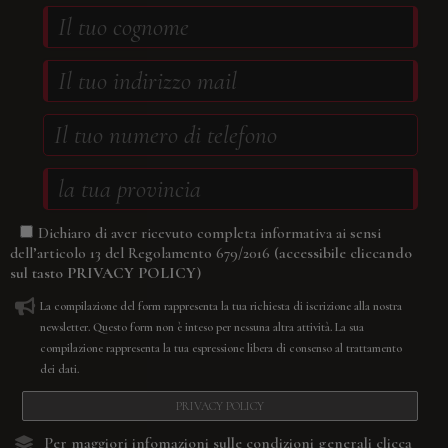
Dichiaro di aver ricevuto completa informativa ai sensi
(accessibile cliccando
dell’articolo 13 del Regolamento 679/2016
sul tasto
PRIVACY POLICY
)
La compilazione del form rappresenta la tua richiesta di iscrizione alla nostra
newsletter. Questo form non è inteso per nessuna altra attività. La sua
compilazione rappresenta la tua espressione libera di consenso al trattamento
dei dati.
PRIVACY POLICY
Per maggiori infomazioni sulle condizioni generali
clicca