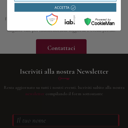
ACCETTA
Siamo a disposizione per approfondire i dettagli di tutte le
proposte presentate; progettiamo esperienze, gite e viaggi su
misura, in base alle vostre esigenze e curiosità; troviamo le
migliori ville per indimenticabili soggiorni o eventi privati.
Contattaci
Iscriviti alla nostra Newsletter
Resta aggiornato su tutti i nostri eventi.
Iscriviti subito alla nostra
newsletter
compilando il form sottostante