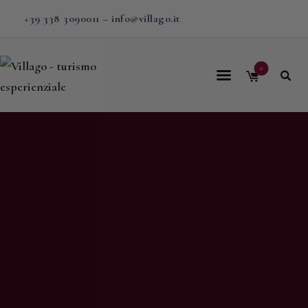
+39 338 3090011
–
info@villago.it
0
Home
Villago
Proposte
Soggiorni
V-BOX
Calendario
Shop
Magazine