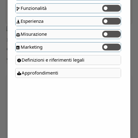
Funzionalità
Esperienza
Misurazione
Marketing
Definizioni e riferimenti legali
Approfondimenti
GRISSINI DI RISO 300 GR – 2
confezioni
Principato di Lucedio, Trino (VC)
8,00
€