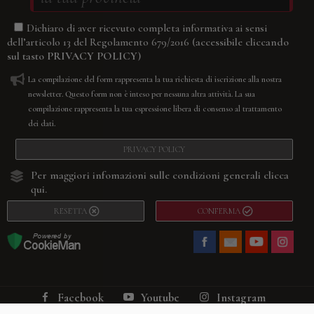
Dichiaro di aver ricevuto completa informativa ai sensi
(accessibile cliccando
dell’articolo 13 del Regolamento 679/2016
sul tasto
PRIVACY POLICY
)
La compilazione del form rappresenta la tua richiesta di iscrizione alla nostra
newsletter. Questo form non è inteso per nessuna altra attività. La sua
compilazione rappresenta la tua espressione libera di consenso al trattamento
dei dati.
PRIVACY POLICY
Per maggiori infomazioni sulle condizioni generali
clicca
qui.
RESETTA
CONFERMA
Facebook
Youtube
Instagram