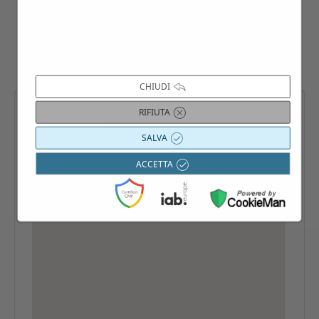
anche singolarmente: sul sito
www.villago.it/calendario
, scrivendo a
info@villago.it
, contattando il 3383090011.
CHIUDI
RIFIUTA
SALVA
ACCETTA