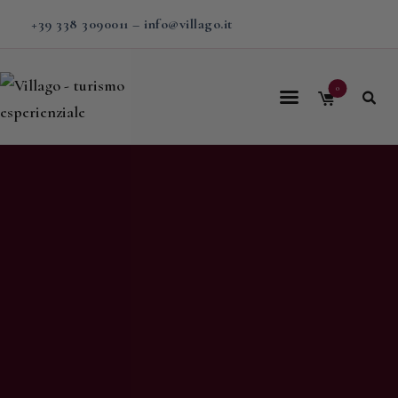
+39 338 3090011
–
info@villago.it
0
Home
Villago
Proposte
Soggiorni
V-BOX
Calendario
Shop
Magazine