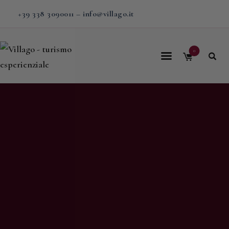
+39 338 3090011
–
info@villago.it
0
Home
Villago
Proposte
Soggiorni
V-BOX
Calendario
Shop
Magazine