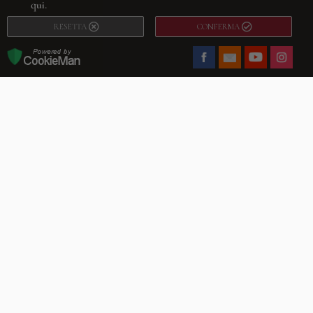
qui.
RESETTA
CONFERMA
Facebook
Youtube
Instagram
Villago
© 2026. VILLAGO SRL, Via Segantini, 11 – 22046 Merone (Co) –
P.IVA 03420530135 – Numero REA CO-313845 – Cap. Soc. € 10.200,00 – PEC
villagosrl@legalmail.it
Telefono:
+39 338-3090011
– Email:
info@villago.it
– Alcune immagini del sito
sono utilizzate su licenza di Shutterstock.com e rispettivi autori Sito realizzato
da
ShareNow!
Privacy Policy
Termini e condizioni