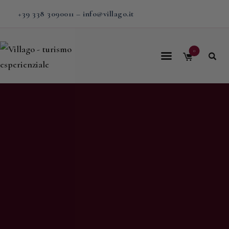
+39 338 3090011
–
info@villago.it
0
Home
Villago
Proposte
Soggiorni
V-BOX
Calendario
Shop
Magazine