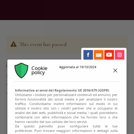
This event has passed
Cookie
Aggiornata al 19/10/2024
policy
Informativa ai sensi del Regolamento UE 2016/679 (GDPR)
Utilizziamo i cookies per personalizzare contenuti ed annunci, per
fornire funzionalità dei social media e per analizzare il nostro
traffico. Condividiamo inoltre informazioni sul modo in cui
utilizza il nostro sito con i nostri partner che si occupano di
analisi dei dati web, pubblicità e social media, i quali potrebbero
combinarle con altre informazioni che ha fornito loro o che
hanno raccolto dal suo utilizzo dei loro servizi.
Da questo pannello puoi configurare tutte le tue
preferenze. Puoi trovare maggiori informazioni e dettagli sulla