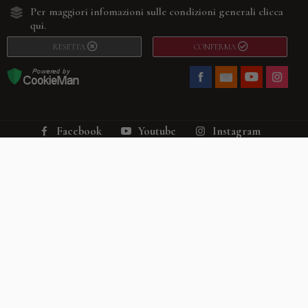
Per maggiori infomazioni sulle condizioni generali
clicca
qui.
RESETTA
CONFERMA
Facebook
Youtube
Instagram
Villago
© 2026. VILLAGO SRL, Via Segantini, 11 – 22046 Merone (Co) –
P.IVA 03420530135 – Numero REA CO-313845 – Cap. Soc. € 10.200,00 – PEC
villagosrl@legalmail.it
Telefono:
+39 338-3090011
– Email:
info@villago.it
– Alcune immagini del sito
sono utilizzate su licenza di Shutterstock.com e rispettivi autori Sito realizzato
da
ShareNow!
Privacy Policy