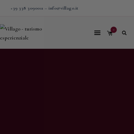
+39 338 3090011
–
info@villago.it
0
Home
Villago
Proposte
Soggiorni
V-BOX
Calendario
Shop
Magazine