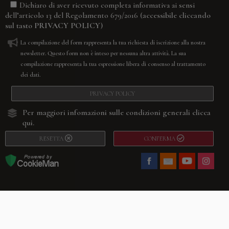
Dichiaro di aver ricevuto completa informativa ai sensi
(accessibile cliccando
dell’articolo 13 del Regolamento 679/2016
sul tasto
PRIVACY POLICY
)
La compilazione del form rappresenta la tua richiesta di iscrizione alla nostra
newsletter. Questo form non è inteso per nessuna altra attività. La sua
compilazione rappresenta la tua espressione libera di consenso al trattamento
dei dati.
PRIVACY POLICY
Per maggiori infomazioni sulle condizioni generali
clicca
qui.
RESETTA
CONFERMA
Facebook
Youtube
Instagram