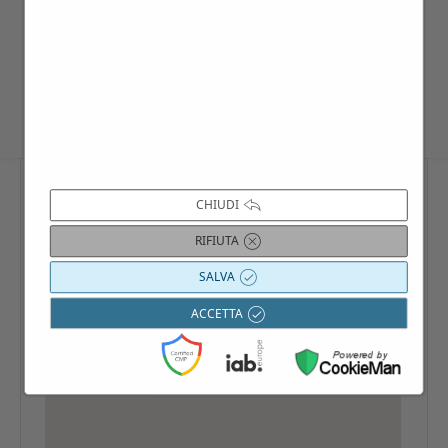
iscriversi anche singolarmente: sul sito
www.villago.it/calendario
, scrivendo a
info@villago.it
, contattando il 3383090011.
CHIUDI
RIFIUTA
SALVA
ACCETTA