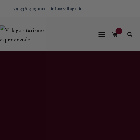
+39 338 3090011
–
info@villago.it
0
Home
Villago
Proposte
Soggiorni
V-BOX
Calendario
Shop
Magazine