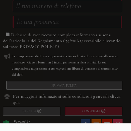
Dichiaro di aver ricevuto completa informativa ai sensi
(accessibile cliccando
dell’articolo 13 del Regolamento 679/2016
sul tasto
PRIVACY POLICY
)
La compilazione del form rappresenta la tua richiesta di iscrizione alla nostra
newsletter. Questo form non è inteso per nessuna altra attività. La sua
compilazione rappresenta la tua espressione libera di consenso al trattamento
dei dati.
PRIVACY POLICY
Per maggiori infomazioni sulle condizioni generali
clicca
qui.
RESETTA
CONFERMA