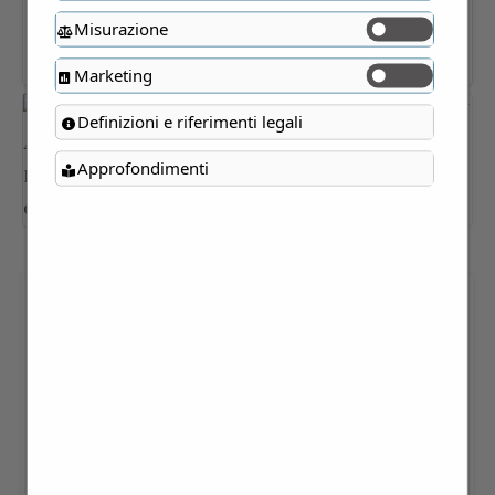
Misurazione
Marketing
Definizioni e riferimenti legali
Approfondimenti
CONSERVA DI UVA BIANCA
180 GR
Oasi Galbusera Bianca – La Valletta (LC)
4,50
€