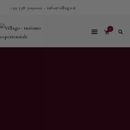
+39 338 3090011
–
info@villago.it
0
Home
Villago
Proposte
Soggiorni
V-BOX
Calendario
Shop
Magazine