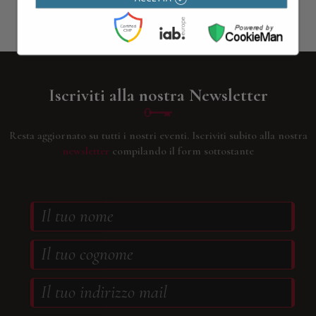
Contattaci
Iscriviti alla nostra Newsletter
Resta aggiornato su tutti i nostri eventi.
Iscriviti subito alla nostra
newsletter
compilando il form sottostante