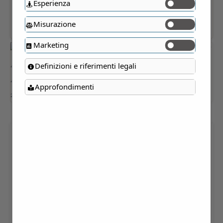
Esperienza
Misurazione
Marketing
Definizioni e riferimenti legali
Approfondimenti
CONSERVA DI MELE
ANTICHE 280 GR
Oasi Galbusera Bianca – La Valletta (LC)
6,30
€