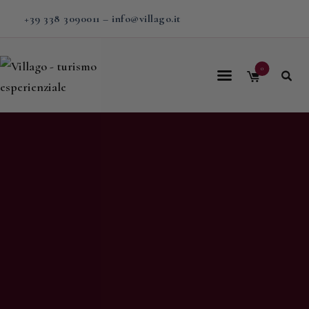
+39 338 3090011
–
info@villago.it
0
Home
Villago
Proposte
Soggiorni
V-BOX
Calendario
Shop
Magazine