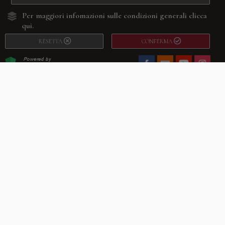
Per maggiori infomazioni sulle condizioni generali
clicca
qui.
RESETTA
CONFERMA
Facebook
Youtube
Instagram
Villago
© 2026. VILLAGO SRL, Via Segantini, 11 – 22046 Merone (Co) –
P.IVA 03420530135 – Numero REA CO-313845 – Cap. Soc. € 10.200,00 – PEC
villagosrl@legalmail.it
Telefono:
+39 338-3090011
– Email:
info@villago.it
– Alcune immagini del sito
sono utilizzate su licenza di Shutterstock.com e rispettivi autori Sito realizzato
da
ShareNow!
Privacy Policy