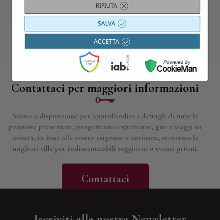
RIFIUTA
SALVA
ACCETTA
Contattaci per maggiori informazioni
Siamo a disposizione per approfondire i dettagli di tutte le
proposte presentate; progettiamo esperienze, gite e viaggi su
misura, in base alle vostre esigenze e curiosità; troviamo le
migliori ville per indimenticabili soggiorni o eventi privati.
Contattaci
Iscriviti alla nostra Newsletter