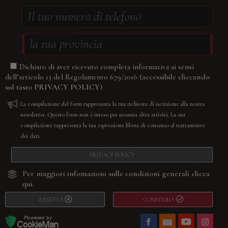
Dichiaro di aver ricevuto completa informativa ai sensi
(accessibile cliccando
dell’articolo 13 del Regolamento 679/2016
sul tasto
PRIVACY POLICY
)
La compilazione del form rappresenta la tua richiesta di iscrizione alla nostra
newsletter. Questo form non è inteso per nessuna altra attività. La sua
compilazione rappresenta la tua espressione libera di consenso al trattamento
dei dati.
PRIVACY POLICY
Per maggiori infomazioni sulle condizioni generali
clicca
qui.
RESETTA
CONFERMA