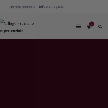
+39 338 3090011
–
info@villago.it
0
Home
Villago
Proposte
Soggiorni
V-BOX
Calendario
Shop
Magazine