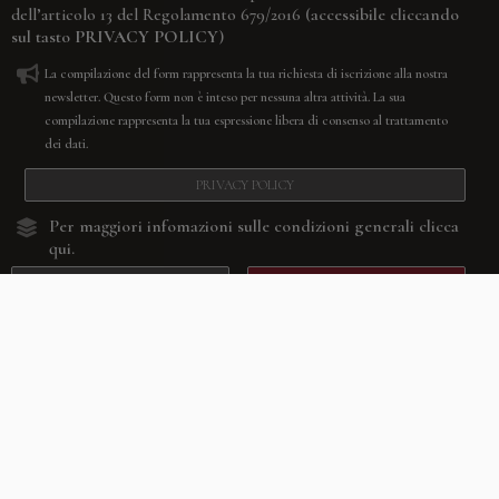
(accessibile cliccando
dell’articolo 13 del Regolamento 679/2016
sul tasto
PRIVACY POLICY
)
La compilazione del form rappresenta la tua richiesta di iscrizione alla nostra
newsletter. Questo form non è inteso per nessuna altra attività. La sua
compilazione rappresenta la tua espressione libera di consenso al trattamento
dei dati.
PRIVACY POLICY
Per maggiori infomazioni sulle condizioni generali
clicca
qui.
RESETTA
CONFERMA
Facebook
Youtube
Instagram
Villago
© 2026. VILLAGO SRL, Via Segantini, 11 – 22046 Merone (Co) –
P.IVA 03420530135 – Numero REA CO-313845 – Cap. Soc. € 10.200,00 – PEC
villagosrl@legalmail.it