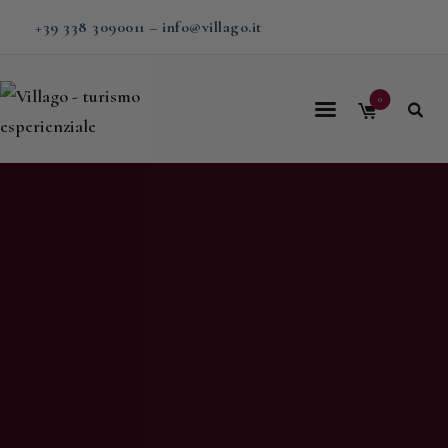
+39 338 3090011
–
info@villago.it
0
Home
Villago
Proposte
Soggiorni
V-BOX
Calendario
Shop
Magazine