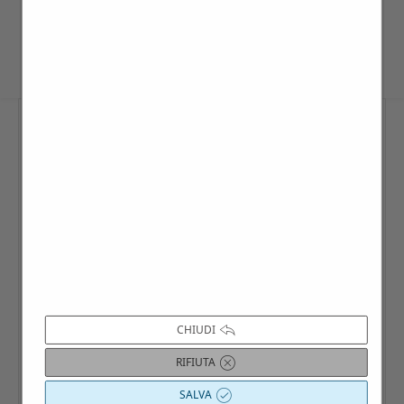
prestabiliti all’interno del calendario interattivo Villago
.
CHIUDI
RIFIUTA
SALVA