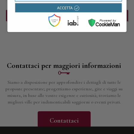
ACCETTA
PREVIOUS EVENT
NEXT EVENT
Contattaci per maggiori informazioni
Siamo a disposizione per approfondire i dettagli di tutte le
proposte presentate; progettiamo esperienze, gite e viaggi su
misura, in base alle vostre esigenze e curiosità; troviamo le
migliori ville per indimenticabili soggiorni o eventi privati.
Contattaci