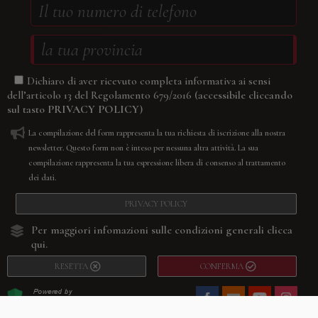
Dichiaro di aver ricevuto completa informativa ai sensi
(accessibile cliccando
dell’articolo 13 del Regolamento 679/2016
sul tasto
PRIVACY POLICY
)
La compilazione del form rappresenta la tua richiesta di iscrizione alla nostra
newsletter. Questo form non è inteso per nessuna altra attività. La sua
compilazione rappresenta la tua espressione libera di consenso al trattamento
dei dati.
PRIVACY POLICY
Per maggiori infomazioni sulle condizioni generali
clicca
qui.
RESETTA
CONFERMA