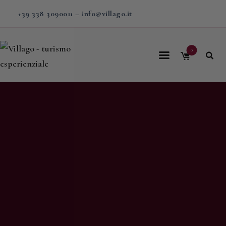
+39 338 3090011
–
info@villago.it
0
Home
Villago
Proposte
Soggiorni
V-BOX
Calendario
Shop
Magazine