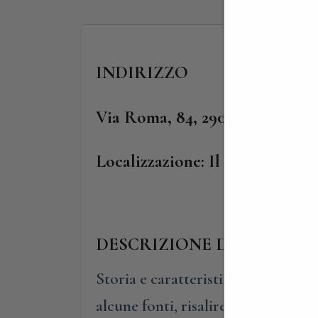
INDIRIZZO
Via Roma, 84, 29025 Groppare
Localizzazione: Il castello è s
DESCRIZIONE DEL CASTE
Storia e caratteristiche. Le origin
alcune fonti, risalirebbero all’VI