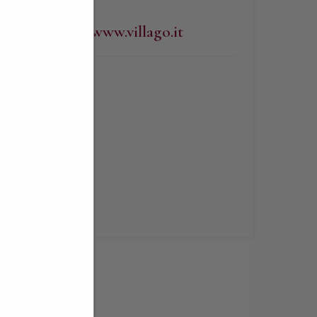
WEBSITE
http://www.villago.it
lità
e
iacenza