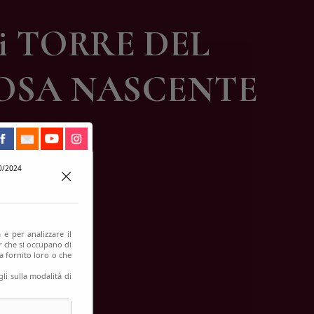
i TORRE DEL
ROSA NASCENTE
0/2024
 e per analizzare il
er che si occupano di
a fornito loro o che
li sulla modalità di