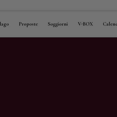
ome
llago
llago
Proposte
Soggiorni
V-BOX
Calen
roposte
oggiorni
-BOX
alendario
hop
agazine