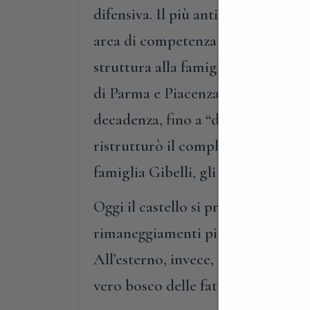
difensiva. Il più antico documento
area di competenza in feudo al Vesc
struttura alla famiglia Fulgosio e 
di Parma e Piacenza. Verso la metà
decadenza, fino a “declassarlo” co
ristrutturò il complesso, dandogli 
famiglia Gibelli, gli attuali propr
Oggi il castello si presenta ancor
rimaneggiamenti più recenti, prese
All’esterno, invece, sono interessa
vero bosco delle fate – e un’inter