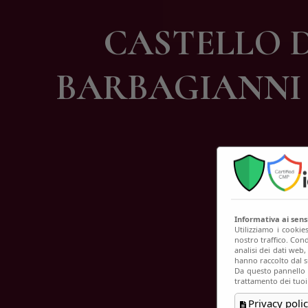
C
CASTELLO D
BARBAGIANNI 
Informativa ai sen
Utilizziamo i cookie
nostro traffico. Cond
analisi dei dati web
hanno raccolto dal su
Da questo pannello p
trattamento dei tuoi
Privacy polic