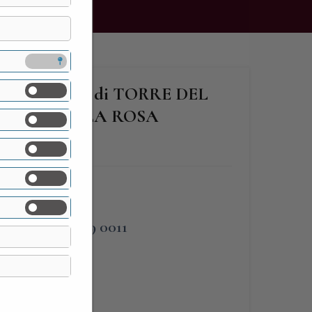
PPARELLO di TORRE DEL
MUSEO DELLA ROSA
PHONE
338.309 0011
map