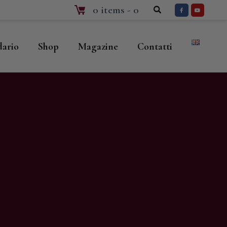
0 items
-
0
dario
Shop
Magazine
Contatti