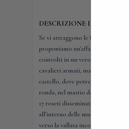
DESCRIZIONE DELLA VISI
Se vi attraggono le fantastiche leg
proponiamo un’affascinante visita 
coinvolti in un vero e proprio mon
cavalieri armati, ma anche dove elf
castello, dove potrete conoscere l
ronda, nel mastio del signore e in t
17 roseti disseminati in luoghi dav
all’interno delle mura medioevali a
verso la vallata incolta: incontrer