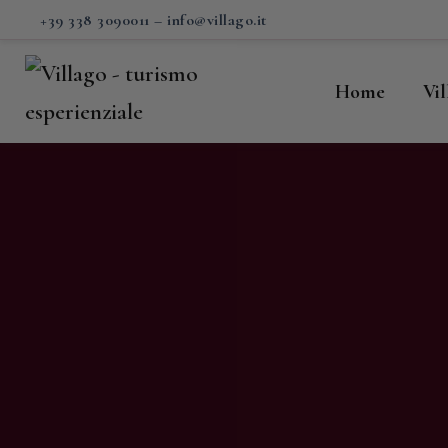
H
+39 338 3090011
–
info@villago.it
Vi
Home
Vi
P
S
V
C
S
M