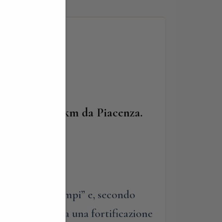
Vezzeno, a 27 km da Piacenza.
la “notte dei tempi” e, secondo
 venne edificata una fortificazione