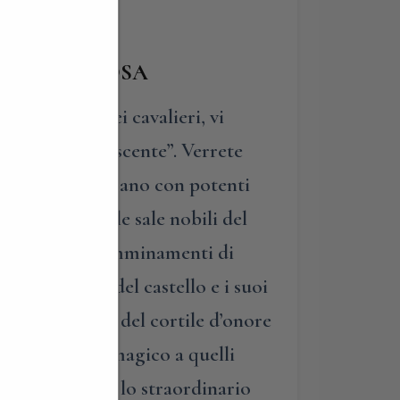
O DELLA ROSA
elle dame e dei cavalieri, vi
o della rosa nascente”. Verrete
incipesse dialogano con potenti
mpagneremo nelle sale nobili del
 anche lungo i camminamenti di
rire il parco del castello e i suoi
sa”. Dai roseti del cortile d’onore
go il sentiero magico a quelli
onoscerete così lo straordinario