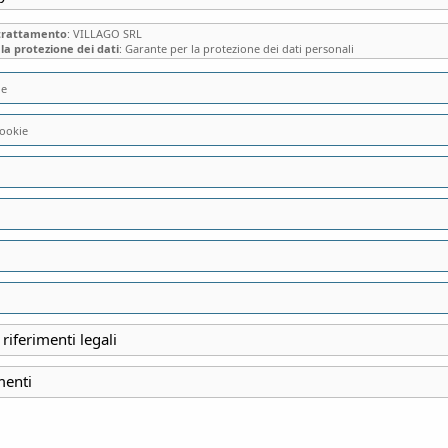
 trattamento
: VILLAGO SRL
la protezione dei dati
: Garante per la protezione dei dati personali
ie
CASTELLO DI GRO
ookie
BARBAGIANNI e 
NASCENTE
INDIRIZZO
Via Roma, 84, 29025
 riferimenti legali
Gropparello PC
View 
menti