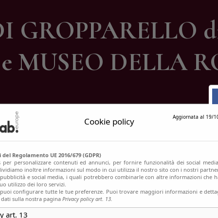
ontatti
I GROPPARELLO d
e MUSEO DELLA 
Aggiornata al 19/1
Cookie policy
si del Regolamento UE 2016/679 (GDPR)
s per personalizzare contenuti ed annunci, per fornire funzionalità dei social media
ividiamo inoltre informazioni sul modo in cui utilizza il nostro sito con i nostri partn
, pubblicità e social media, i quali potrebbero combinarle con altre informazioni che h
o utilizzo dei loro servizi.
uoi configurare tutte le tue preferenze. Puoi trovare maggiori informazioni e dettag
 dati sulla nostra pagina
Privacy policy art. 13.
y art. 13