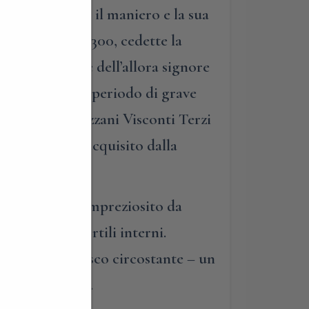
lo Magno diede il maniero e la sua
t’ultimo, nel ‘300, cedette la
ola, per volere dell’allora signore
a e affrontò un periodo di grave
 Ludovico Marazzani Visconti Terzi
Nel 1974 venne acquisito dalla
 bella dimora.
r addolcito e impreziosito da
 ronda e i cortili interni.
, ma anche il bosco circostante – un
 rosa nascente.