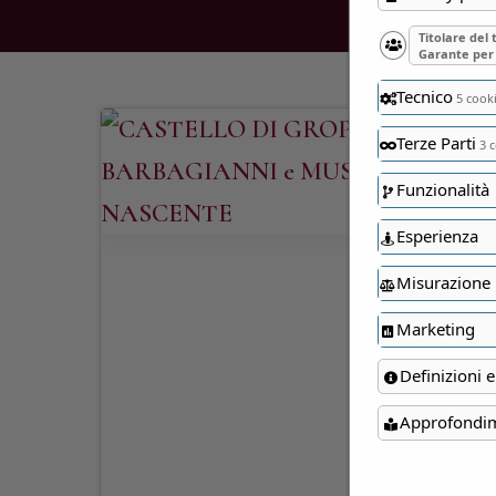
Titolare del
Garante per 
Tecnico
5 cook
Terze Parti
3 c
Funzionalità
Esperienza
Misurazione
Marketing
Definizioni e
Approfondi