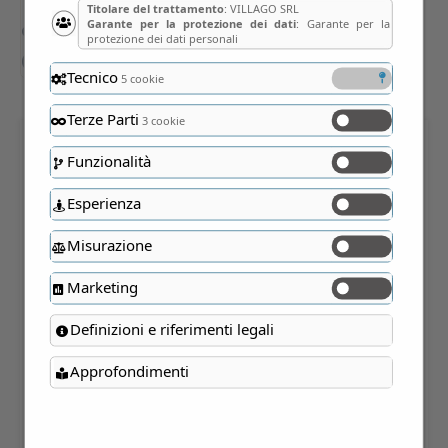
Titolare del trattamento
: VILLAGO SRL
Garante per la protezione dei dati
: Garante per la
protezione dei dati personali
Tecnico
5 cookie
Terze Parti
3 cookie
Funzionalità
CASTELLO DI
CASTAGNETO CARDUCCI
Esperienza
(LI)
Misurazione
Marketing
INDIRIZZO
Definizioni e riferimenti legali
Via Della Sassetta, 1 – Castagneto Carducci
(Livorno)
View map
Approfondimenti
PHONE
338.309 0011