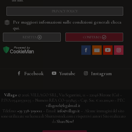
dei dati.
PRIVACY POLICY
Per maggiori infomazioni sulle condizioni generali
clicca
qui.
RESETTA
CONFERMA
Facebook
Youtube
Instagram
Villago
© 2026. VILLAGO SRL, Via Segantini, 11 – 22046 Merone (Co) –
P.IVA 03420530135 – Numero REA CO-313845 – Cap. Soc. € 10.200,00 – PEC
villagosrl@legalmail.it
Telefono:
+39 338-3090011
– Email:
info@villago.it
– Alcune immagini del sito
sono utilizzate su licenza di Shutterstock.com e rispettivi autori Sito realizzato
da
ShareNow!