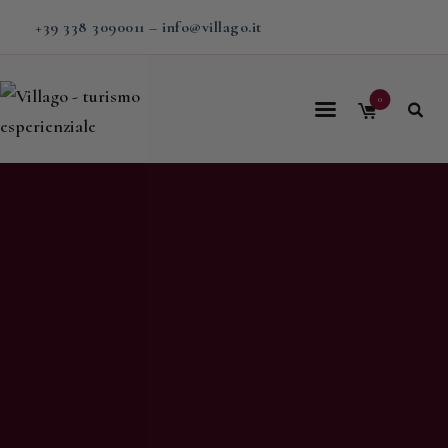
+39 338 3090011
–
info@villago.it
0
Home
Villago
Proposte
Soggiorni
V-BOX
Calendario
Shop
Magazine