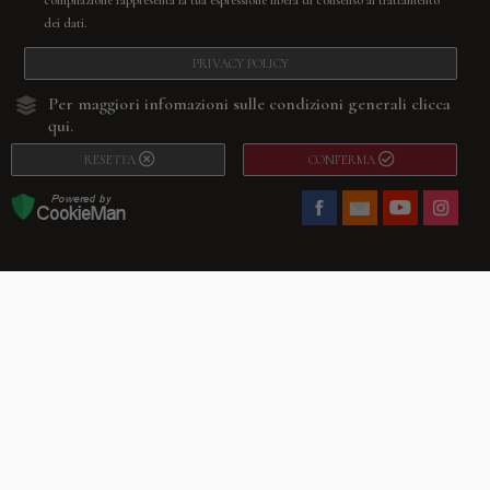
dei dati.
PRIVACY POLICY
Per maggiori infomazioni sulle condizioni generali
clicca
qui.
RESETTA
CONFERMA
Facebook
Youtube
Instagram
Villago
© 2026. VILLAGO SRL, Via Segantini, 11 – 22046 Merone (Co) –
P.IVA 03420530135 – Numero REA CO-313845 – Cap. Soc. € 10.200,00 – PEC
villagosrl@legalmail.it
Telefono:
+39 338-3090011
– Email:
info@villago.it
– Alcune immagini del sito
sono utilizzate su licenza di Shutterstock.com e rispettivi autori Sito realizzato
da
ShareNow!