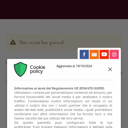
This event has passed
Cookie
Aggiornata al 19/10/2024
policy
Informativa ai sensi del Regolamento UE 2016/679 (GDPR)
Utilizziamo i cookies per personalizzare contenuti ed annunci, per
fornire funzionalità dei social media e per analizzare il nostro
traffico. Condividiamo inoltre informazioni sul modo in cui
utilizza il nostro sito con i nostri partner che si occupano di
analisi dei dati web, pubblicità e social media, i quali potrebbero
combinarle con altre informazioni che ha fornito loro o che
hanno raccolto dal suo utilizzo dei loro servizi.
Da questo pannello puoi configurare tutte le tue
preferenze. Puoi trovare maggiori informazioni e dettagli sulla