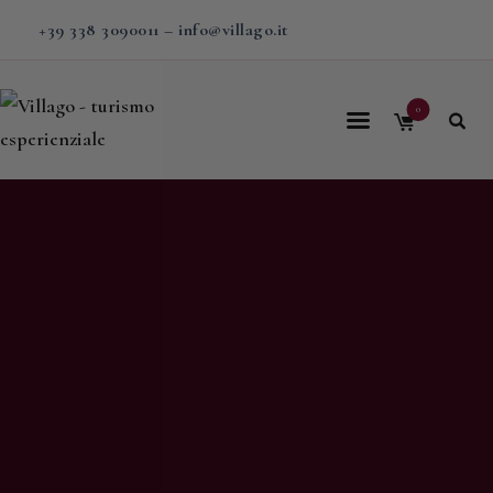
+39 338 3090011
–
info@villago.it
0
Home
Villago
Proposte
Soggiorni
V-BOX
Calendario
Shop
Magazine